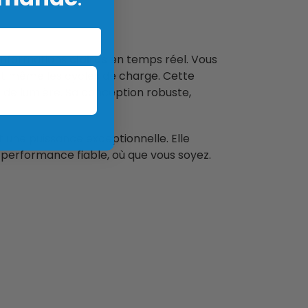
 informations
claires
en temps réel. Vous
 et même les cycles de charge. Cette
ns de lumière. Sa conception robuste,
 une puissance exceptionnelle. Elle
 performance fiable, où que vous soyez.