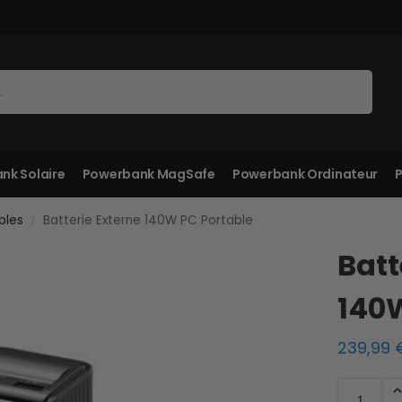
Recherche
nk Solaire
Powerbank MagSafe
Powerbank Ordinateur
P
bles
Batterie Externe 140W PC Portable
/
Batt
140W
239,99