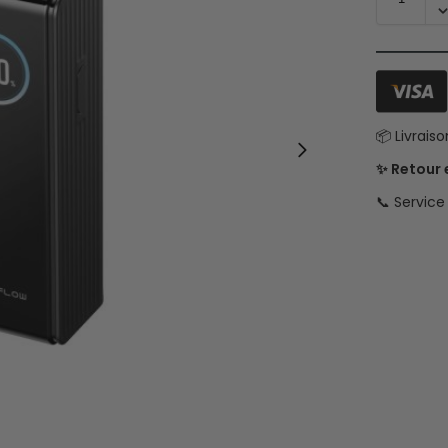
📦 Livrais
✨ Retour
📞 Servic