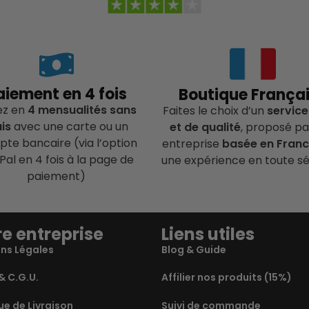
aiement en 4 fois
Boutique França
ez en
4 mensualités sans
Faites le choix d’un
service
ais
avec une carte ou un
et de qualité
, proposé pa
te bancaire (via l’option
entreprise
basée en Fran
Pal en 4 fois à la page de
une expérience en toute sé
paiement)
e entreprise
Liens utiles
ns Légales
Blog & Guide
& C.G.U.
Affilier nos produits (15%)
ue de Livraison
Suivi de commande