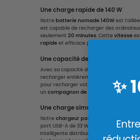
Une charge rapide de 140 W
Notre
batterie nomade 140W
est l’alli
est capable de recharger des ordinateu
seulement
20 minutes
. Cette
vitesse
est
rapide
et efficace pour tenir jusqu’à la fi
Une capacité de 27000 mAh
Avec sa capacité de
27 000 mAh
, notre
recharger entièrement un ordinateur por
✨
pour recharger votre téléphone jusqu’à 5 
un
compagnon de voyage
indispensable
Une charge simultanée de trois a
Notre
chargeur portable 140W
est doté
Entre
port USB-A de 33 W vous permettent de 
intelligente distribue l’énergie de mani
réducti