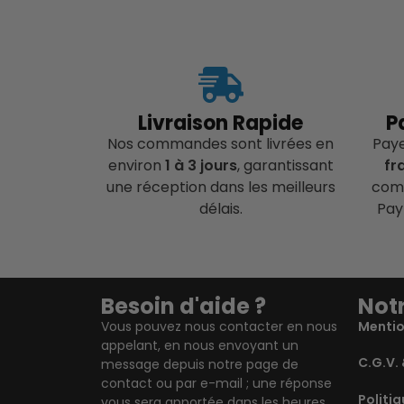
Livraison Rapide
P
Nos commandes sont livrées en
Pay
environ
1 à 3 jours
, garantissant
fr
une réception dans les meilleurs
comp
délais.
Pay
Besoin d'aide ?
Notr
Vous pouvez nous contacter en nous
Mentio
appelant, en nous envoyant un
C.G.V. 
message depuis notre page de
contact ou par e-mail ; une réponse
Politiq
vous sera apportée dans les heures