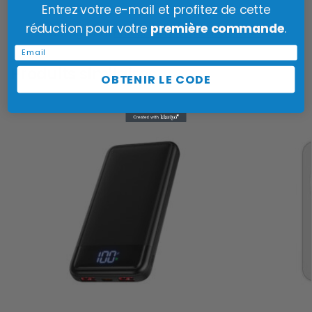
Entrez votre e-mail et profitez de cette
réduction pour votre
première commande
.
Catégorie :
Batteries Externes 10000mAh
Email
Produits similaires
OBTENIR LE CODE