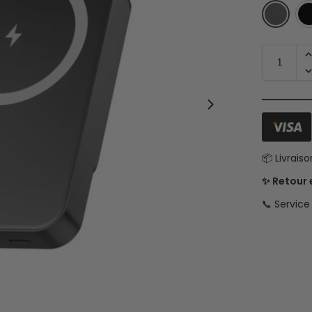
📦 Livrais
✨ Retour
📞 Servic