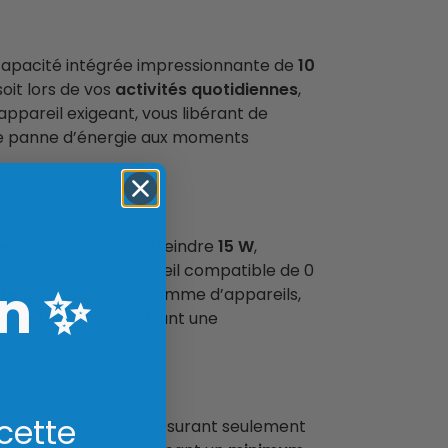
capacité intégrée impressionnante de
10
oit lors de vos
activités quotidiennes
,
ppareil exigeant, vous libérant de
 une panne d’énergie aux moments
 sans fil pouvant atteindre
15 W
,
z recharger un appareil compatible de 0
n
✨
ste
pour une vaste gamme d’appareils,
Bluetooth, vous offrant une
 cette
 ainsi son transport. Mesurant seulement