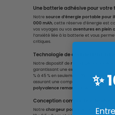
Une batterie adhésive pour votre t
Notre
source d’énergie portable pour 
000 mAh
, cette réserve d’énergie est 
vos voyages ou vos
aventures en plein a
l’anxiété liée à la batterie et vous per
critiques.
Technologie de charge ultra-rap
Notre dispositif de
recharge nomade po
garantissant une expérience de charge à
✨
% à 45 % en seulement
35 minutes
. De p
assurant une compatibilité étendue avec
polyvalence remarquable
.
Conception compacte et légère po
Entre
Notre
chargeur portable magnétique
e