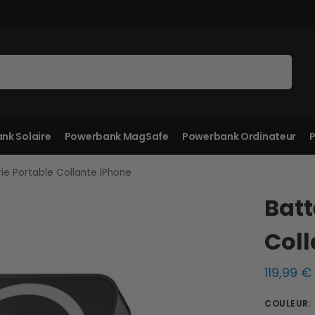
Recherche
nk Solaire
Powerbank MagSafe
Powerbank Ordinateur
P
rie Portable Collante iPhone
Batt
Coll
119,99
€
COULEUR
: