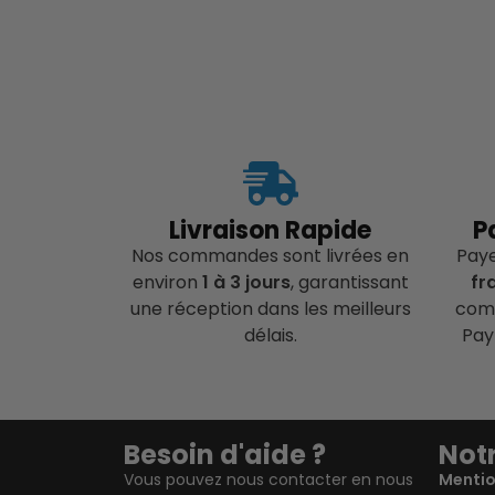
Livraison Rapide
P
Nos commandes sont livrées en
Pay
environ
1 à 3 jours
, garantissant
fr
une réception dans les meilleurs
comp
délais.
Pay
Besoin d'aide ?
Notr
Vous pouvez nous contacter en nous
Mentio