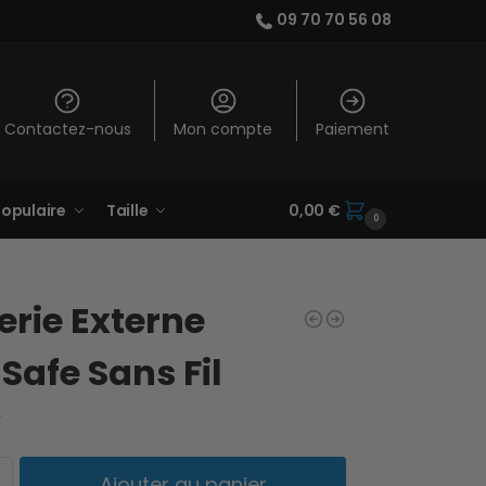
09 70 70 56 08
Contactez-nous
Mon compte
Paiement
opulaire
Taille
0,00
€
0
erie Externe
afe Sans Fil
€
Ajouter au panier