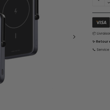
📦 Livrais
✨ Retour
📞 Servic