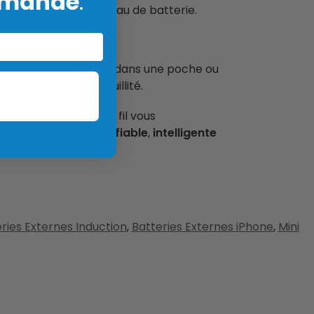
mmande
.
ser rapidement le niveau de batterie.
e se glisse facilement dans une poche ou
ation en toute tranquillité.
rne magnétique sans fil vous
rofitez d’une
solution fiable
,
intelligente
ries Externes Induction
,
Batteries Externes iPhone
,
Mini