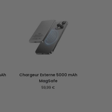
mAh
Chargeur Externe 5000 mAh
MagSafe
59,99
€