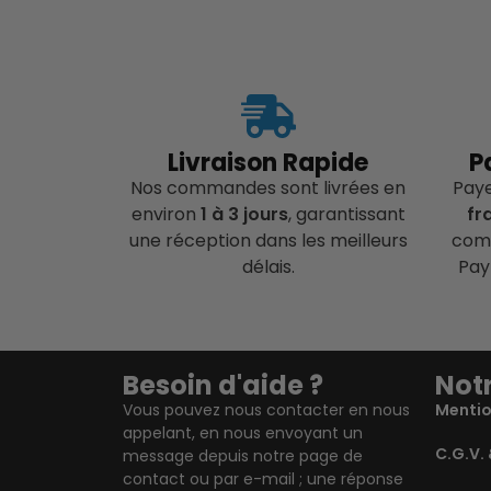
Livraison Rapide
P
Nos commandes sont livrées en
Pay
environ
1 à 3 jours
, garantissant
fr
une réception dans les meilleurs
comp
délais.
Pay
Besoin d'aide ?
Notr
Vous pouvez nous contacter en nous
Mentio
appelant, en nous envoyant un
C.G.V. 
message depuis notre page de
contact ou par e-mail ; une réponse