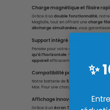
Charge magnétique et filaire rap
Grâce à sa
double fonctionnalité
, notr
MagSafe, tout en offrant une
charge fil
décharge simultanées
, vous garantissa
Support intégré pliable
Pensée pour votre confort, notre batter
qu’à l’horizontale
. Vous pouvez ainsi pro
appareil
efficacement.
✨
Compatibilité parfaite avec les i
Notre batterie de
5000mAh
a été conçu
Max. Pour une charge magnétique optimal
Entre
Affichage innovant avec émotic
Grâce à un
écran TFT intégré
, la batteri