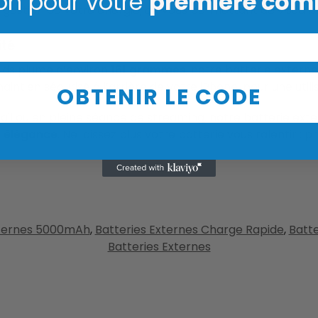
on pour votre
première co
la gestion de votre énergie, en vous permettant de visuali
ité
ids plume d’environ
161 grammes
, notre batterie extern
intien sécurisé à l’arrière de votre iPhone, pour une utilis
OBTENIR LE CODE
il ou en pleine séance de streaming, notre batterie exte
t
élégance
. Ne laissez plus votre batterie vous ralentir : p
xternes 5000mAh
,
Batteries Externes Charge Rapide
,
Batte
Batteries Externes