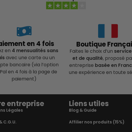
aiement en 4 fois
Boutique França
ez en
4 mensualités sans
Faites le choix d’un
service
ais
avec une carte ou un
et de qualité
, proposé pa
te bancaire (via l’option
entreprise
basée en Fran
Pal en 4 fois à la page de
une expérience en toute sé
paiement)
e entreprise
Liens utiles
ns Légales
Blog & Guide
& C.G.U.
Affilier nos produits (15%)