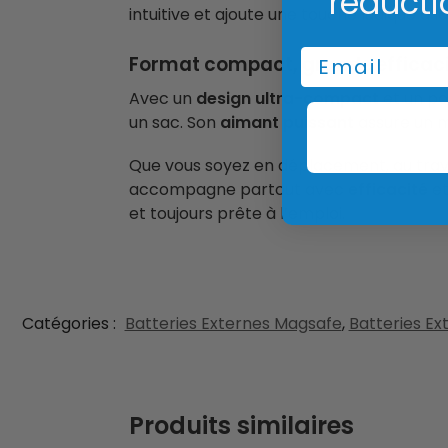
réducti
intuitive et ajoute une touche ludique à 
Email
Format compact, grande efficac
Avec un
design ultra-compact
et un po
un sac. Son
aimant puissant
assure un ma
Que vous soyez en déplacement, au trava
accompagne partout avec
efficacité
e
et toujours prête à l’emploi.
Catégories :
Batteries Externes Magsafe
,
Batteries E
Produits similaires