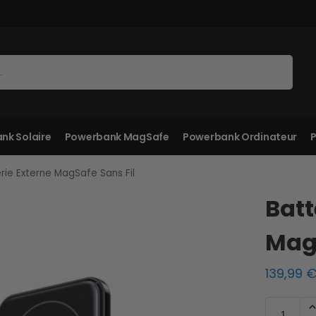
Recherche
nk Solaire
Powerbank MagSafe
Powerbank Ordinateur
P
rie Externe MagSafe Sans Fil
Batt
MagS
139,99