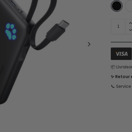
📦 Livrais
✨ Retour
📞 Servic