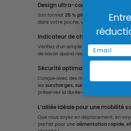
Design ultra-compact et léger
Entre
Son format
25 % plus petit et 15 % plus 
dans votre poche, votre sac ou même da
réducti
Indicateur de charge intelligent
Vérifiez d’un simple coup d’œil le
niveau 
Email
de savoir quand recharger votre batter
Sécurité optimale pour vos appar
Conçue avec des matériaux de haute qua
les
surcharges, surtensions et courts-c
préserver la durée de vie de vos appareil
L’alliée idéale pour une mobilité s
Que vous soyez en déplacement, en voy
parfait pour une
alimentation rapide, e