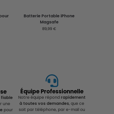
pour
Batterie Portable iPhone
Magsafe
89,99
€
Équipe Professionnelle
ise
Notre équipe répond
rapidement
 fiable
à toutes vos demandes
, que ce
r une
soit par téléphone, par e-mail ou
ce
pour