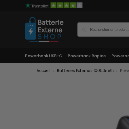
Powerbank USB-C
Powerbank Rapide
Powerba
Accueil
Batteries Externes 10000mAh
Powe
/
/