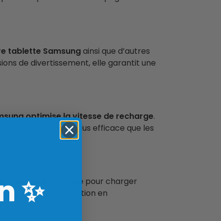
re tablette Samsung
ainsi que d’autres
sions de divertissement, elle garantit une
amsung
optimise la vitesse de recharge
.
t une charge bien plus efficace que les
n
✨
B-C intégré
, pratique pour charger
transport et l’utilisation en