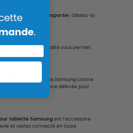
 cette
scret et facile à transporter
. Glissez-la
t.
mmande
.
égré. Cette fonctionnalité vous permet
rucial.
e protège votre tablette Samsung contre
atiquement la puissance délivrée pour
pour tablette Samsung
est l’accessoire
terie et restez connecté en toute