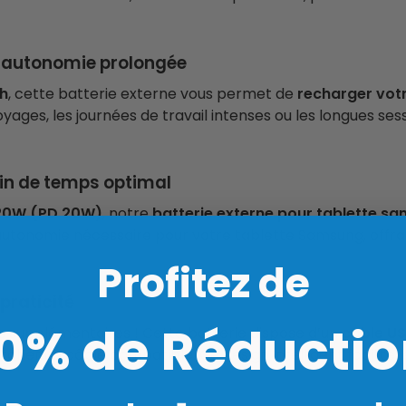
 autonomie prolongée
h
, cette batterie externe vous permet de
recharger vot
voyages, les journées de travail intenses ou les longues ses
in de temps optimal
 20W (PD 20W)
, notre
batterie externe pour tablette s
utonomie nécessaire pour votre tablette Samsung, offran
Profitez de
praticité
10% de Réductio
 supplémentaires ! Cette batterie dispose d’un
câble US
her un câble compatible. Ce design intelligent facilite le 