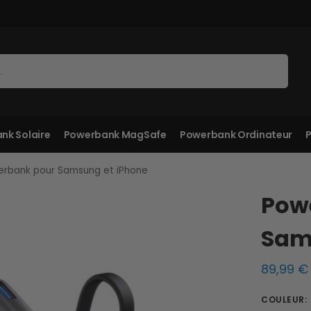
Recherche
nk Solaire
Powerbank MagSafe
Powerbank Ordinateur
P
rbank pour Samsung et iPhone
Pow
Sam
89,99
€
COULEUR
: