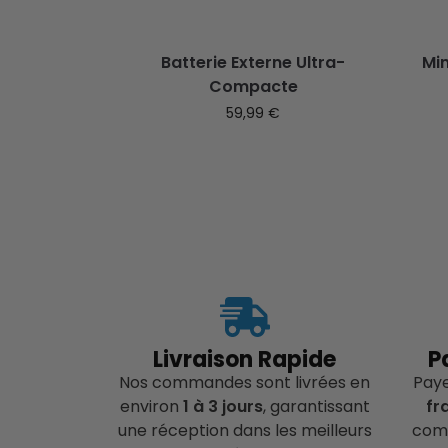
Batterie Externe Ultra-
Min
Compacte
59,99
€
Livraison Rapide
P
Nos commandes sont livrées en
Pay
environ
1 à 3 jours
, garantissant
fr
une réception dans les meilleurs
comp