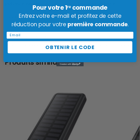
polyvalence de charge
et
robustesse extérieure
. Il
Pour votre 1ʳᵉ commande
constitue une solution fiable et durable pour alimenter vos
Entrez votre e-mail et profitez de cette
appareils lors de toutes vos activités en plein air.
réduction pour votre
première commande
.
Email
Catégories :
Batteries Externes Solaires
,
Batteries
Externes 30000mAh
,
Batteries Externes Charge Rapide
OBTENIR LE CODE
Produits similaires