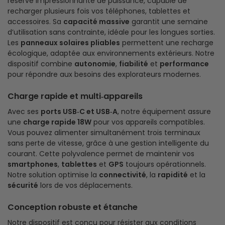
réserve impressionnante de puissance, capable de
recharger plusieurs fois vos téléphones, tablettes et
accessoires. Sa
capacité massive
garantit une semaine
d’utilisation sans contrainte, idéale pour les longues sorties.
Les
panneaux solaires pliables
permettent une recharge
écologique, adaptée aux environnements extérieurs. Notre
dispositif combine
autonomie
,
fiabilité
et
performance
pour répondre aux besoins des explorateurs modernes.
Charge rapide et multi‑appareils
Avec ses
ports USB‑C et USB‑A
, notre équipement assure
une
charge rapide 18W
pour vos appareils compatibles.
Vous pouvez alimenter simultanément trois terminaux
sans perte de vitesse, grâce à une gestion intelligente du
courant. Cette polyvalence permet de maintenir vos
smartphones
,
tablettes
et
GPS
toujours opérationnels.
Notre solution optimise la
connectivité
, la
rapidité
et la
sécurité
lors de vos déplacements.
Conception robuste et étanche
Notre dispositif est conçu pour résister aux conditions