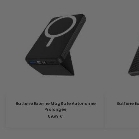
Batterie Externe MagSafe Autonomie
Batterie E
Prolongée
89,99
€