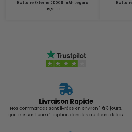
Batterie Externe 20000 mAh Légère
Batteri
89,99
€
Livraison Rapide
Nos commandes sont livrées en environ
1 à 3 jours
,
garantissant une réception dans les meilleurs délais.