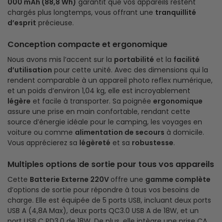
000 mAh (88,8 Wh)
garantit que vos appareils restent
chargés plus longtemps, vous offrant une
tranquillité
d’esprit
précieuse.
Conception compacte et ergonomique
Nous avons mis l’accent sur la
portabilité
et la
facilité
d’utilisation
pour cette unité. Avec des dimensions qui la
rendent comparable à un appareil photo reflex numérique,
et un poids d’environ 1,04 kg, elle est incroyablement
légère
et facile à transporter. Sa poignée
ergonomique
assure une prise en main confortable, rendant cette
source d’énergie idéale pour le camping, les voyages en
voiture ou comme
alimentation de secours
à domicile.
Vous apprécierez sa
légèreté
et sa
robustesse
.
Multiples options de sortie pour tous vos appareils
Cette
Batterie Externe 220V
offre une
gamme complète
d’options de sortie pour répondre à tous vos besoins de
charge. Elle est équipée de 5 ports USB, incluant deux ports
USB A (4,8A Max), deux ports QC3.0 USB A de 18W, et un
port USB C PD3.0 de 18W. De plus, elle intègre une prise CA