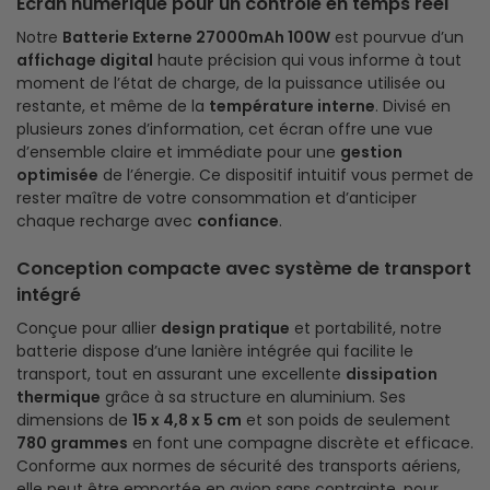
Écran numérique pour un contrôle en temps réel
Notre
Batterie Externe 27000mAh 100W
est pourvue d’un
affichage digital
haute précision qui vous informe à tout
moment de l’état de charge, de la puissance utilisée ou
restante, et même de la
température interne
. Divisé en
plusieurs zones d’information, cet écran offre une vue
d’ensemble claire et immédiate pour une
gestion
optimisée
de l’énergie. Ce dispositif intuitif vous permet de
rester maître de votre consommation et d’anticiper
chaque recharge avec
confiance
.
Conception compacte avec système de transport
intégré
Conçue pour allier
design pratique
et portabilité, notre
batterie dispose d’une lanière intégrée qui facilite le
transport, tout en assurant une excellente
dissipation
thermique
grâce à sa structure en aluminium. Ses
dimensions de
15 x 4,8 x 5 cm
et son poids de seulement
780 grammes
en font une compagne discrète et efficace.
Conforme aux normes de sécurité des transports aériens,
elle peut être emportée en avion sans contrainte, pour