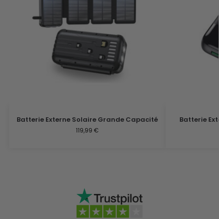
Batterie Externe Solaire Grande Capacité
Batterie Ex
119,99
€