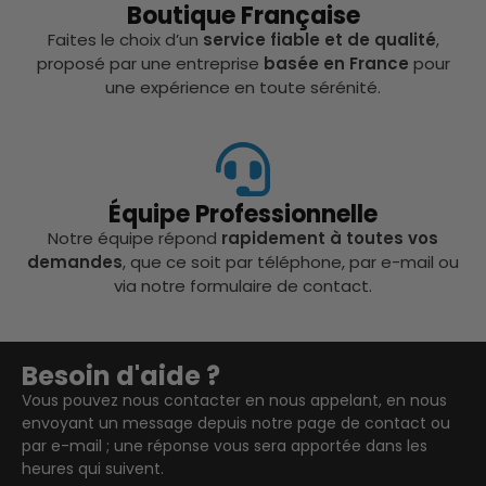
Boutique Française
Faites le choix d’un
service fiable et de qualité
,
proposé par une entreprise
basée en France
pour
une expérience en toute sérénité.
Équipe Professionnelle
Notre équipe répond
rapidement à toutes vos
demandes
, que ce soit par téléphone, par e-mail ou
via notre formulaire de contact.
Besoin d'aide ?
Vous pouvez nous contacter en nous appelant, en nous
envoyant un message depuis notre page de contact ou
par e-mail ; une réponse vous sera apportée dans les
heures qui suivent.