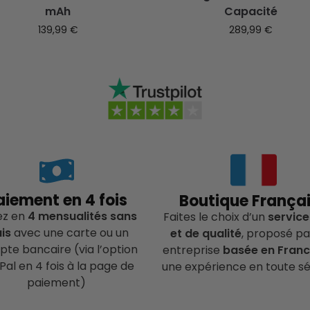
mAh
Capacité
139,99
€
289,99
€
aiement en 4 fois
Boutique França
ez en
4 mensualités sans
Faites le choix d’un
service
ais
avec une carte ou un
et de qualité
, proposé pa
te bancaire (via l’option
entreprise
basée en Fran
Pal en 4 fois à la page de
une expérience en toute sé
paiement)