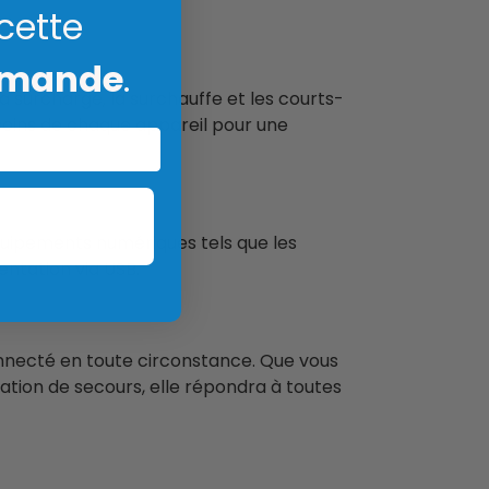
 cette
mmande
.
a surcharge, la surchauffe et les courts-
esoins de chaque appareil pour une
uipements numériques tels que les
entation via USB.
onnecté en toute circonstance. Que vous
tion de secours, elle répondra à toutes