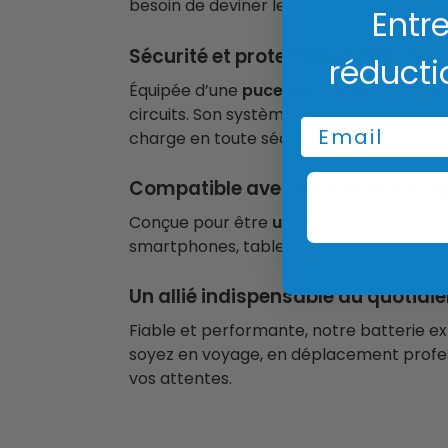
besoin de deviner le niveau de charge, v
Entre
Sécurité et protection avancée
réducti
Équipée d’une
puce intelligente
, cette b
circuits. Son système de
détection aut
Email
charge en toute sécurité.
Compatible avec de nombreux ap
Conçue pour être
universelle
, cette ba
smartphones, tablettes, écouteurs sans f
Un allié indispensable au quotidi
Fiable et performante, notre batterie e
soyez en voyage, en déplacement profess
vos attentes.