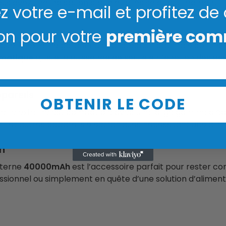
ous avez une indication claire et précise à tout moment.
z votre e-mail et profitez de
on pour votre
première co
atterie externe garantit une protection optimale contre l
omatique
ajuste la puissance de sortie en fonction des b
pareils
OBTENIR LE CODE
tterie externe est compatible avec une large gamme d’éq
il et autres appareils électroniques nécessitant une alim
en
xterne
40000mAh
est l’accessoire parfait pour rester c
ionnel ou simplement en quête d’une solution d’alimenta