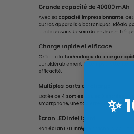
Grande capacité de 40000 mAh
Avec sa
capacité impressionnante
, ce
autres appareils électroniques. Idéale pou
continue sans besoin de recharge fréqu
Charge rapide et efficace
Grâce à la
technologie de charge rapid
considérablement le temps d’attente et
efficacité.
Multiples ports de charge
Dotée de
4 sorties USB et 3 entrées US
✨
smartphone, une tablette ou un accessoir
Écran LED intelligent
Son
écran LED intégré
affiche le pourcen