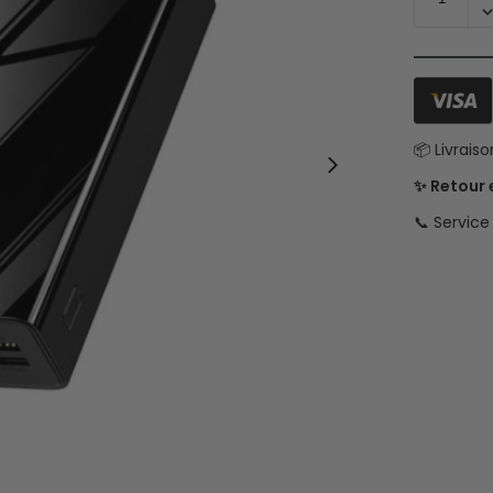
📦 Livrais
✨ Retour
📞 Servic