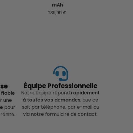
mAh
239,99
€
Équipe Professionnelle
ise
Notre équipe répond
rapidement
 fiable
à toutes vos demandes
, que ce
r une
soit par téléphone, par e-mail ou
ce
pour
via notre formulaire de contact.
rénité.