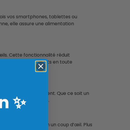
fois vos smartphones, tablettes ou
enne, elle assure une alimentation
ils. Cette fonctionnalité réduit
enter vos équipements en toute
appareils simultanément. Que ce soit un
n
✨
ter toujours connecté.
eiller l’autonomie en un coup d’œil. Plus