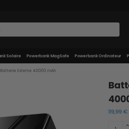
Recherche
nk Solaire
Powerbank MagSafe
Powerbank Ordinateur
P
Batterie Externe 40000 mAh
Batt
400
119,99
€