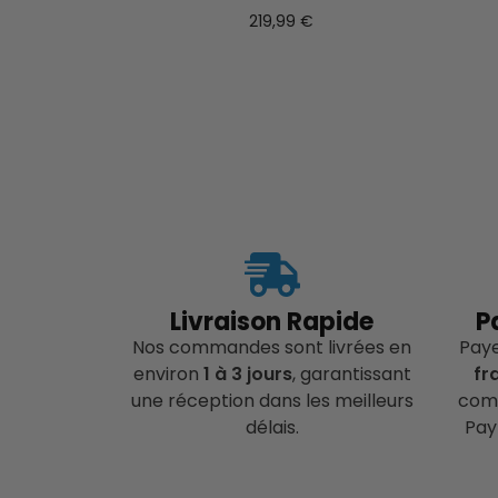
219,99
€
Livraison Rapide
P
Nos commandes sont livrées en
Pay
environ
1 à 3 jours
, garantissant
fr
une réception dans les meilleurs
comp
délais.
Pay