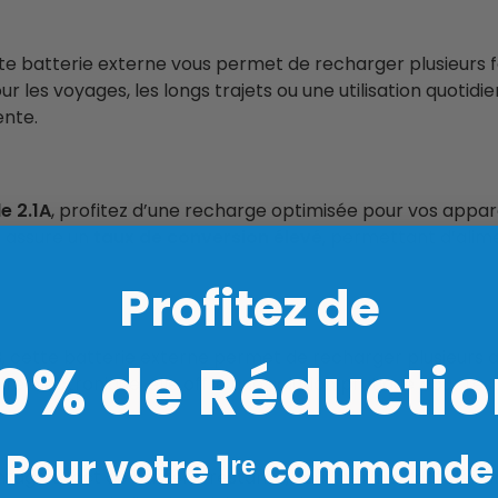
tte batterie externe vous permet de recharger plusieurs 
r les voyages, les longs trajets ou une utilisation quotidi
ente.
e 2.1A
, profitez d’une recharge optimisée pour vos appare
 assure un
taux de conversion élevé
, permettant d’alim
Profitez de
B
, cette batterie externe permet de recharger plusieurs 
10% de Réductio
e électronique, elle offre une solution pratique pour res
Pour votre 1ʳᵉ commande
tage exact de batterie restante, vous permettant de surv