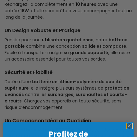
Rechargez-la complètement en
10 heures
avec une
entrée
18W
, et elle sera prête à vous accompagner tout au
long de la journée.
Un Design Robuste et Pratique
Pensée pour une
utilisation quotidienne
, notre
batterie
portable
combine une conception
solide et compacte
.
Facile à transporter malgré sa
grande capacité
, elle reste
un accessoire essentiel pour toutes vos sorties.
Sécurité et Fiabilité
Dotée d’une
batterie en lithium-polymère de qualité
supérieure
, elle intègre plusieurs systèmes de
protection
avancés
contre les
surcharges, surchauffes et courts-
circuits
. Chargez vos appareils en toute sécurité, sans
risque d’endommagement.
Un Compagnon Idéal au Quotidien
Notre
batterie externe 50000mAh
est la solution parfaite
Profitez de
pour
toutes vos aventures
. Que vous soyez en
voyage, en