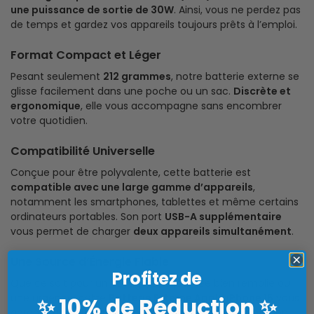
une puissance de sortie de 30W
. Ainsi, vous ne perdez pas
de temps et gardez vos appareils toujours prêts à l’emploi.
Format Compact et Léger
Pesant seulement
212 grammes
, notre batterie externe se
glisse facilement dans une poche ou un sac.
Discrète et
ergonomique
, elle vous accompagne sans encombrer
votre quotidien.
Compatibilité Universelle
Conçue pour être polyvalente, cette batterie est
compatible avec une large gamme d’appareils
,
notamment les smartphones, tablettes et même certains
ordinateurs portables. Son port
USB-A supplémentaire
vous permet de charger
deux appareils simultanément
.
Une Source d’Énergie Fiable
Profitez de
Que ce soit pour un voyage, une journée bien remplie ou
une urgence, cette
Batterie Externe Apple iPhone 15
vous
10% de Réduction
✨
✨
garantit
une autonomie prolongée
et une alimentation