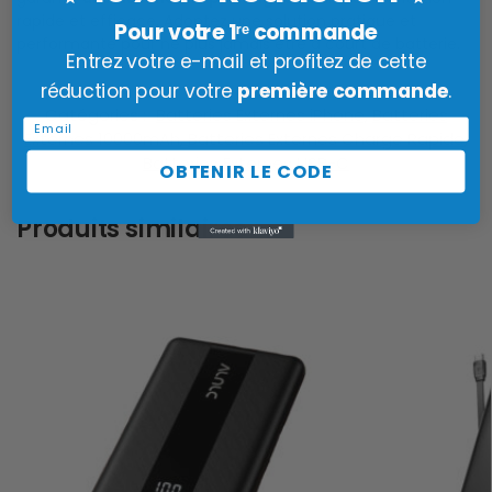
rapide et efficace. Adoptez une solution pratique et
Pour votre 1ʳᵉ commande
performante pour ne plus jamais être à court de batterie.
Entrez votre e-mail et profitez de cette
réduction pour votre
première commande
.
Catégories :
Batteries Externes iPhone
,
Batteries
Email
Externes 10000mAh
,
Batteries Externes Charge Rapide
,
Batteries Externes USB-C
OBTENIR LE CODE
Produits similaires