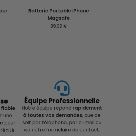
pour
Batterie Portable iPhone
Magsafe
89,99
€
Équipe Professionnelle
ise
Notre équipe répond
rapidement
 fiable
à toutes vos demandes
, que ce
r une
soit par téléphone, par e-mail ou
ce
pour
via notre formulaire de contact.
rénité.