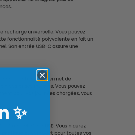
nces.
de recharge universelle. Vous pouvez
e fonctionnalité polyvalente en fait un
nel. Son entrée USB-C assure une
 considérable vous permet de
loin des prises murales. Vous pouvez
ement pour vos journées chargées, vous
n
✨
-C, L Câble et Micro USB. Vous n’aurez
 pratique
et compact pour toutes vos