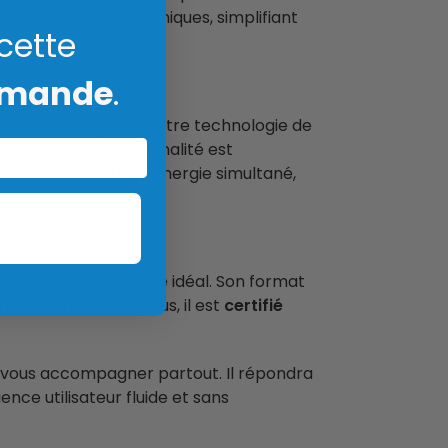
os appareils électroniques, simplifiant
 cette
mmande
.
et câbles intégrés. Notre technologie de
arge. Cette fonctionnalité est
sitent un apport en énergie simultané,
n compagnon de voyage idéal. Son format
ment portable
. De plus, il est
certifié
r vous accompagner partout. Il répondra
nce utilisateur fluide et sans