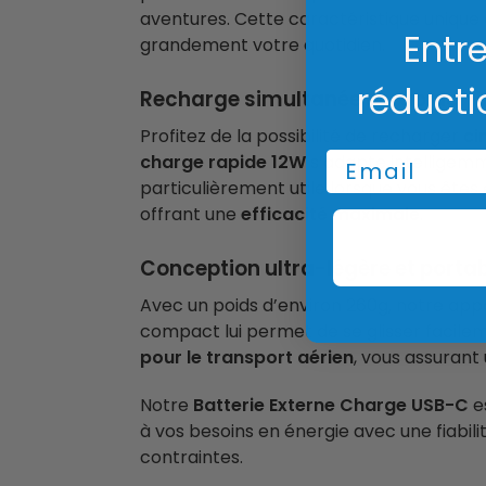
aventures. Cette caractéristique unique
Entre
grandement votre quotidien.
réducti
Recharge simultanée et rapide
Profitez de la possibilité de recharger
ci
Email
charge rapide 12W
s’adapte intelligemm
particulièrement utile lorsque vous êtes
offrant une
efficacité maximale
.
Conception ultra-légère et porta
Avec un poids d’environ 260g, notre app
compact lui permet de se glisser facile
pour le transport aérien
, vous assurant 
Notre
Batterie Externe Charge USB-C
e
à vos besoins en énergie avec une fiabili
contraintes.