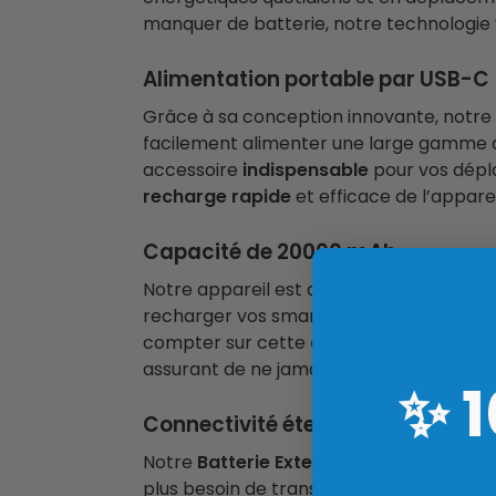
manquer de batterie, notre technologie v
Alimentation portable par USB-C
Grâce à sa conception innovante, notre
facilement alimenter une large gamme d’
accessoire
indispensable
pour vos dépl
recharge rapide
et efficace de l’appare
Capacité de 20000 mAh
Notre appareil est doté d’une
capacité 
recharger vos smartphones et autres a
compter sur cette
alimentation fiable
p
assurant de ne jamais être à court de pu
✨
Connectivité étendue avec câbles
Notre
Batterie Externe Charge USB-C
s
plus besoin de transporter des câbles su