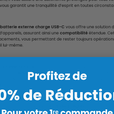
ous garantit une tranquillité d’esprit en toutes circonsta
batterie externe charge USB-C
vous offre une solution 
appareils, assurant ainsi une
compatibilité
étendue. Cett
acements, vous permettant de rester toujours opération
il lui-même.
impressionnante
de 20000 mAh. Cette réserve d’énergie
Profitez de
ppareils
plusieurs fois
, offrant une autonomie prolongée 
our vos longs voyages, vos sorties en extérieur ou simpl
issance.
10% de Réductio
 intégrés
e distingue par ses
quatre câbles intégrés
, incluant USB
Pour votre 1ʳᵉ commande
pplémentaires, ce qui rend notre dispositif
extrêmement