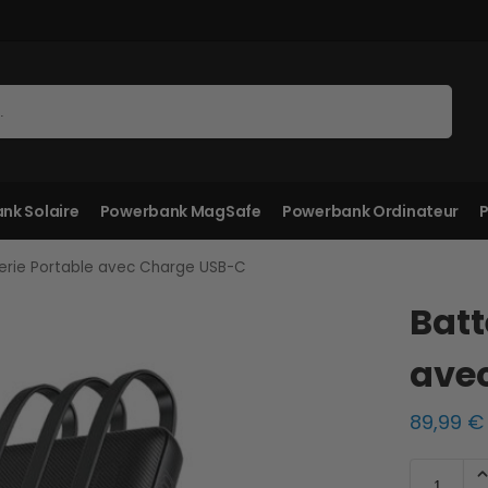
Recherche
nk Solaire
Powerbank MagSafe
Powerbank Ordinateur
P
erie Portable avec Charge USB-C
Batt
ave
89,99
€