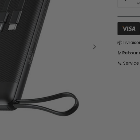
📦 Livrais
✨ Retour
📞 Servic