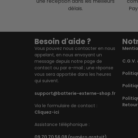
une réception dans les meilleurs
comp
délais.
Pay
Besoin d'aide ?
Notr
Vous pouvez nous contacter en nous
Mentio
appelant, en nous envoyant un
C.G.V. 
message depuis notre page de
contact ou par e-mail ; une réponse
Politiq
vous sera apportée dans les heures
qui suivent.
Politiq
support@batterie-externe-shop.fr
Politi
Retour
Via le formulaire de contact :
Cliquez-ici
Assistance téléphonique :
09 70 70 56 08
(numéro gratuit)