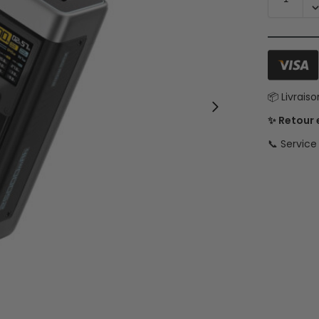
📦 Livrais
✨ Retour
📞 Servic