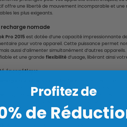
ositif offre une liberté de mouvement incomparable et un
ables les plus exigeants.
re recharge nomade
ok Pro 2015
est dotée d’une capacité impressionnante d
mentaire pour votre appareil. Cette puissance permet n
, mais aussi d’alimenter simultanément d’autres appareils.
fiable et une grande
flexibilité
d’usage, libérant ainsi votr
té énergétique
’énergie portable pour ordinateur
délivre une puissance
Profitez de
signifie que vous pouvez recharger rapidement vos appare
ée
intégrée dans notre solution minimise les pertes d’éner
nstante même lors de l’alimentation de plusieurs appare
10% de Réductio
ndue
015
est équipé de trois ports, dont deux USB-C et un USB-A