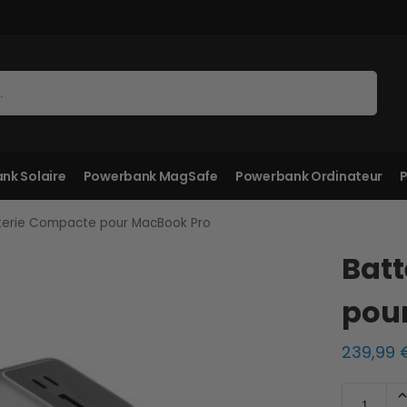
Recherche
nk Solaire
Powerbank MagSafe
Powerbank Ordinateur
P
terie Compacte pour MacBook Pro
Bat
pou
239,99