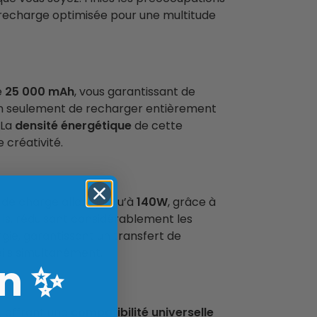
e recharge optimisée pour une multitude
e
25 000 mAh
, vous garantissant de
on seulement de recharger entièrement
 La
densité énergétique
de cette
e créativité.
 de charge allant jusqu’à
140W
, grâce à
ils, réduisant considérablement les
gie, garantissant un transfert de
ils simultanément.
n
✨
, offrant une
compatibilité universelle