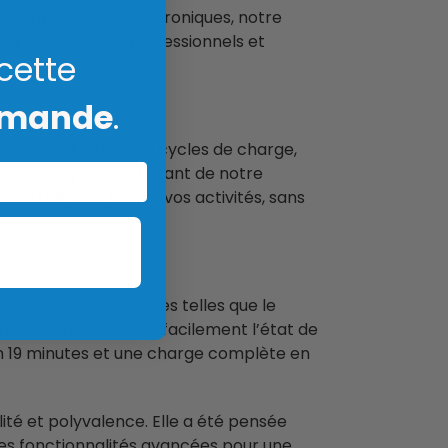
 périphériques électroniques, notre
ble
pour tous les professionnels et
 cette
mmande
.
porter plus de 1000 cycles de charge,
sur le long terme, faisant de notre
écurisée
pour toutes vos activités, sans
formations essentielles telles que le
permet de surveiller facilement l’état de
n 19 minutes et une charge complète en
ité et polyvalence. Elle a été pensée
 des fonctionnalités avancées pour une