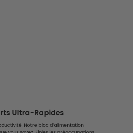
rts Ultra-Rapides
uctivité. Notre bloc d’alimentation
ue vous soyez. Finies les préoccupations