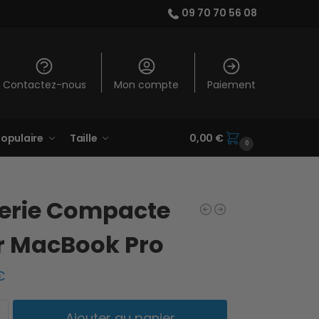
09 70 70 56 08
Contactez-nous
Mon compte
Paiement
opulaire
Taille
0,00
€
0
terie Compacte
r MacBook Pro
€
Ajouter au panier