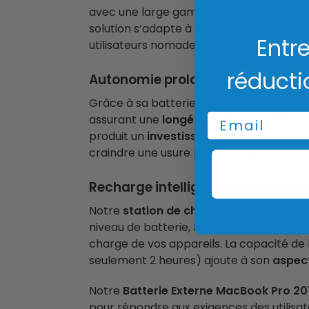
avec une large gamme d’appareils. Que c
solution s’adapte à vos besoins. Cette
fl
Entre
utilisateurs nomades.
réducti
Autonomie prolongée et durabilit
Grâce à sa batterie de qualité automobi
Email
assurant une
longévité remarquable
. 
produit un
investissement fiable
. Vous 
craindre une usure prématurée.
Recharge intelligente et design int
Notre
station de charge externe
intègre
niveau de batterie, la puissance de sorti
charge de vos appareils. La capacité d
seulement 2 heures) ajoute à son
aspec
Notre
Batterie Externe MacBook Pro 2
pour répondre aux exigences des utilisat