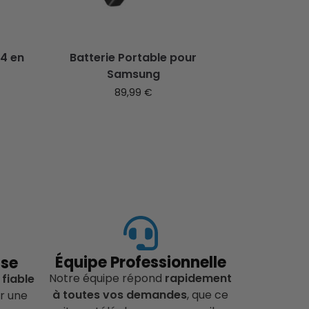
 4 en
Batterie Portable pour
Samsung
89,99
€
Équipe Professionnelle
ise
Notre équipe répond
rapidement
 fiable
à toutes vos demandes
, que ce
r une