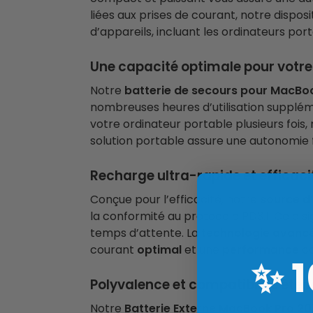
liées aux prises de courant, notre disp
d’appareils, incluant les ordinateurs port
Une capacité optimale pour vot
Notre
batterie de secours pour MacBo
nombreuses heures d’utilisation supplé
votre ordinateur portable plusieurs fois
solution portable assure une autonomie 
Recharge ultra-rapide et efficaci
Conçue pour l’efficacité, notre
source d
la conformité au protocole PD3.1. Cela 
temps d’attente. La
technologie avanc
courant
optimal
et une
performance
co
✨
Polyvalence et compatibilité éte
Notre
Batterie Externe MacBook Pro 2