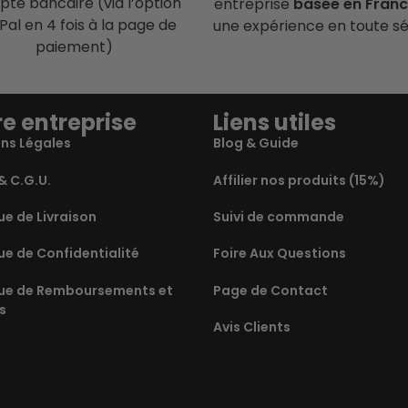
te bancaire (via l’option
entreprise
basée en Fran
Pal en 4 fois à la page de
une expérience en toute sé
paiement)
e entreprise
Liens utiles
ns Légales
Blog & Guide
& C.G.U.
Affilier nos produits (15%)
ue de Livraison
Suivi de commande
ue de Confidentialité
Foire Aux Questions
que de Remboursements et
Page de Contact
s
Avis Clients