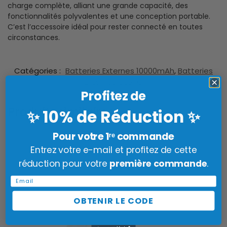
charge complète, alliant une grande capacité, des
fonctionnalités polyvalentes et une conception portable.
C’est l’accessoire idéal pour rester connecté en toutes
circonstances.
Catégories :
Batteries Externes 10000mAh
,
Batteries
Externes USB-C
Profitez de
Produits similaires
10% de Réduction
✨
✨
Pour votre 1ʳᵉ commande
Entrez votre e-mail et profitez de cette
réduction pour votre
première commande
.
Email
OBTENIR LE CODE