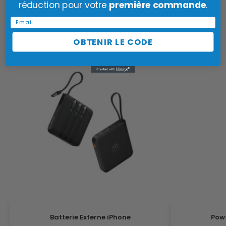
réduction pour votre
première commande
.
Produits similaires
Email
OBTENIR LE CODE
Batterie Externe iPhone
Pow