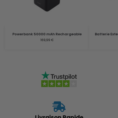
Powerbank 50000 mAh Rechargeable
Batterie Ext
169,99
€
Livraison Rapide