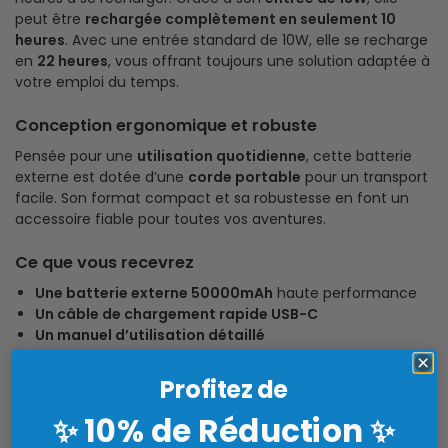
peut être
rechargée complètement en seulement 10
heures
. Avec une entrée standard de 10W, elle se recharge
en
22 heures
, vous offrant toujours une solution adaptée à
votre emploi du temps.
Conception ergonomique et robuste
Pensée pour une
utilisation quotidienne
, cette batterie
externe est dotée d’une
corde portable
pour un transport
facile. Son format compact et sa robustesse en font un
accessoire fiable pour toutes vos aventures.
Ce que vous recevrez
Une batterie externe 50000mAh
haute performance
Un câble de chargement rapide USB-C
Un manuel d’utilisation détaillé
L’alliée parfaite pour ne jamais manquer d’énergie
Profitez de
Que ce soit pour une utilisation quotidienne ou pour vos
10% de Réduction
✨
✨
déplacements, notre batterie externe
vous garantit