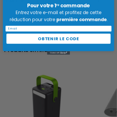
puissance, autonomie et rapidité
. Ne soyez plus jamais à
Pour votre 1ʳᵉ commande
court de batterie et profitez d’une charge fiable où que
vous soyez.
Entrez votre e-mail et profitez de cette
réduction pour votre
première commande
.
Email
Catégories :
Batteries Externes 50000mAh
,
Batteries
Externes Charge Rapide
,
Batteries Externes Puissantes
OBTENIR LE CODE
Produits similaires