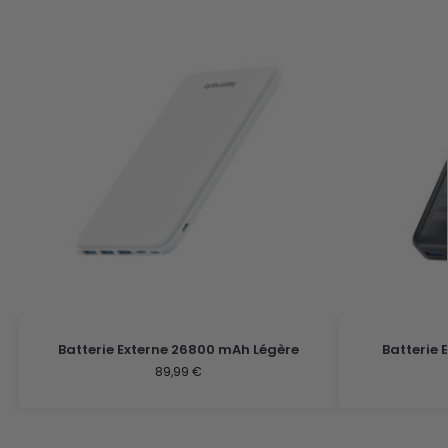
Batterie Externe 26800 mAh Légère
Batterie 
89,99
€