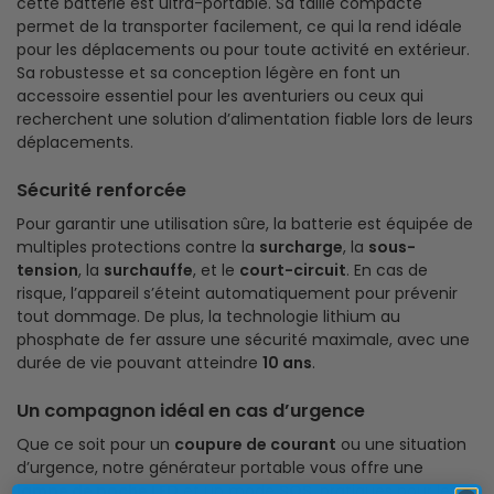
cette batterie est ultra-portable. Sa taille compacte
permet de la transporter facilement, ce qui la rend idéale
pour les déplacements ou pour toute activité en extérieur.
Sa robustesse et sa conception légère en font un
accessoire essentiel pour les aventuriers ou ceux qui
recherchent une solution d’alimentation fiable lors de leurs
déplacements.
Sécurité renforcée
Pour garantir une utilisation sûre, la batterie est équipée de
multiples protections contre la
surcharge
, la
sous-
tension
, la
surchauffe
, et le
court-circuit
. En cas de
risque, l’appareil s’éteint automatiquement pour prévenir
tout dommage. De plus, la technologie lithium au
phosphate de fer assure une sécurité maximale, avec une
durée de vie pouvant atteindre
10 ans
.
Un compagnon idéal en cas d’urgence
Que ce soit pour un
coupure de courant
ou une situation
d’urgence, notre générateur portable vous offre une
lampe de poche LED
et un mode
SOS
, pratiques pour les