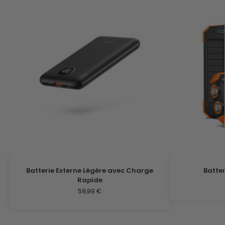
Batterie Externe Légère avec Charge
Batte
Rapide
59,99
€