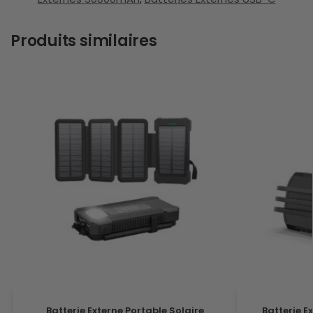
Produits similaires
Batterie Externe Portable Solaire
Batterie E