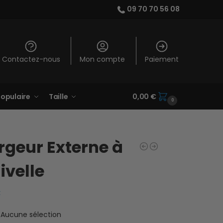
09 70 70 56 08
Contactez-nous
Mon compte
Paiement
opulaire
Taille
0,00
€
0
geur Externe à
velle
€
Aucune sélection