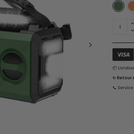
📦 Livrais
✨ Retour
📞 Servic