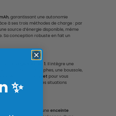
 mAh
, garantissant une autonomie
ce à ses trois méthodes de charge : par
 une source d’énergie disponible, même
e. Sa conception robuste en fait un
ation d’urgence 8 en 1
. Il intègre une
évention des catastrophes, une boussole,
tonome
un outil
complet
pour vous
n
✨
r faire face à diverses situations
r notre produit comme une
enceinte