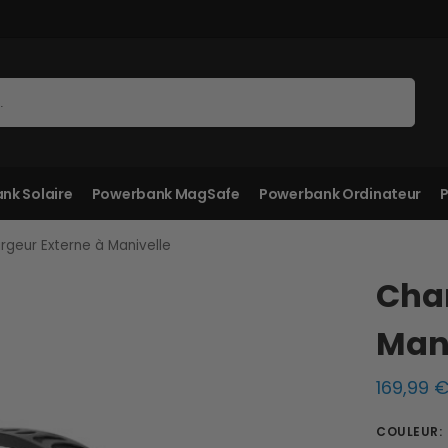
Recherche
nk Solaire
Powerbank MagSafe
Powerbank Ordinateur
P
rgeur Externe à Manivelle
Char
Mani
169,99
COULEUR
: