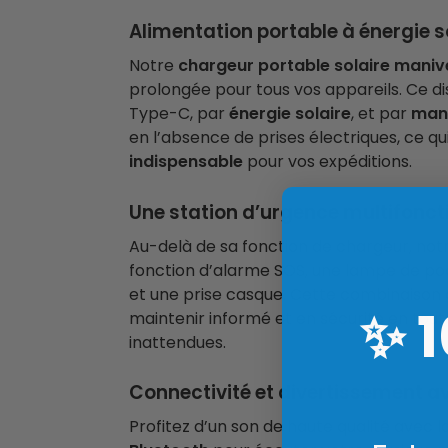
Alimentation portable à énergie s
Notre
chargeur portable solaire manive
prolongée pour tous vos appareils. Ce di
Type-C, par
énergie solaire
, et par
mani
en l’absence de prises électriques, ce qu
indispensable
pour vos expéditions.
Une station d’urgence multifonct
Au-delà de sa fonction de chargeur, not
fonction d’alarme SOS, une lampe de poc
et une prise casque. Cette combinaison d
✨
maintenir informé et en sécurité en tou
inattendues.
Connectivité et divertissement av
Profitez d’un son de haute qualité avec 