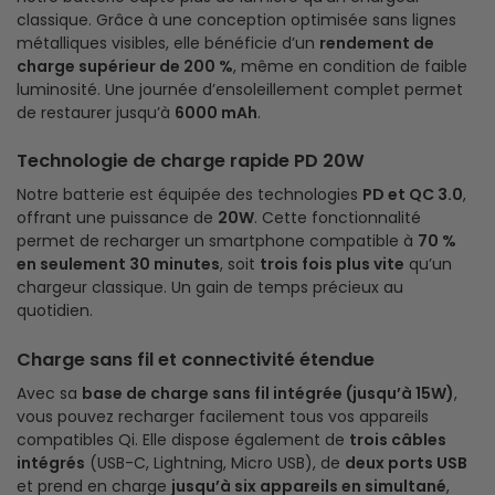
classique. Grâce à une conception optimisée sans lignes
métalliques visibles, elle bénéficie d’un
rendement de
charge supérieur de 200 %
, même en condition de faible
luminosité. Une journée d’ensoleillement complet permet
de restaurer jusqu’à
6000 mAh
.
Technologie de charge rapide PD 20W
Notre batterie est équipée des technologies
PD et QC 3.0
,
offrant une puissance de
20W
. Cette fonctionnalité
permet de recharger un smartphone compatible à
70 %
en seulement 30 minutes
, soit
trois fois plus vite
qu’un
chargeur classique. Un gain de temps précieux au
quotidien.
Charge sans fil et connectivité étendue
Avec sa
base de charge sans fil intégrée (jusqu’à 15W)
,
vous pouvez recharger facilement tous vos appareils
compatibles Qi. Elle dispose également de
trois câbles
intégrés
(USB-C, Lightning, Micro USB), de
deux ports USB
et prend en charge
jusqu’à six appareils en simultané
,