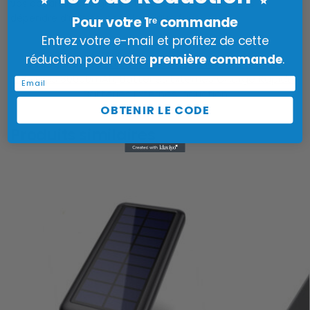
vos appareils chargés en toute circonstance, sans
dépendre d’une source électrique fixe.
Pour votre 1ʳᵉ commande
Entrez votre e-mail et profitez de cette
réduction pour votre
première commande
.
Catégories :
Batteries Externes Solaires
,
Batteries
Externes 30000mAh
,
Batteries Externes Charge Rapide
,
Email
Batteries Externes Induction
OBTENIR LE CODE
Produits similaires