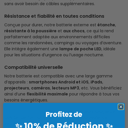
sans avoir besoin de câbles supplémentaires.
Résistance et fiabilité en toutes conditions
Conçue pour durer, notre batterie externe est
étanche
,
résistante à la poussière
et
aux chocs
, ce qui la rend
parfaitement adaptée aux environnements difficiles
comme les randonnées, campings ou voyages d’aventure.
Elle intègre également une
lampe de poche LED
, idéale
pour les situations d’urgence ou l’usage nocturne.
Compatibilité universelle
Notre batterie est compatible avec une large gamme
d’appareils :
smartphones Android et iOS
,
iPads
,
projecteurs
,
caméras
,
lecteurs MP3
, etc. Vous bénéficiez
ainsi d’une
flexibilité maximale
pour répondre à tous vos
besoins énergétiques.
Notre batterie externe solaire combine
technologie de
Profitez de
pointe
,
performance énergétique
et
polyvalence
10% de Réduction
✨
✨
extrême
. Elle représente une solution fiable pour garder