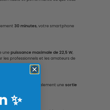
ulement
30 minutes
, votre smartphone
re une
puissance maximale de 22,5 W
,
ur les professionnels et les amateurs de
 charge. Elle permet également une
sortie
C
.
n
✨