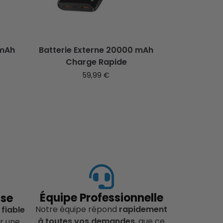
 mAh
Batterie Externe 20000 mAh
Charge Rapide
59,99
€
Équipe Professionnelle
ise
Notre équipe répond
rapidement
 fiable
à toutes vos demandes
, que ce
r une