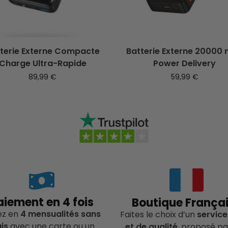
terie Externe Compacte
Batterie Externe 20000
Charge Ultra-Rapide
Power Delivery
89,99
€
59,99
€
aiement en 4 fois
Boutique França
ez en
4 mensualités sans
Faites le choix d’un
service
ais
avec une carte ou un
et de qualité
, proposé pa