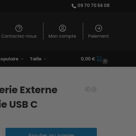
09 70 70 56 08
Contactez-nous
Mon compte
Paiement
opulaire
Taille
0,00
€
0
erie Externe
ie USB C
Ajouter au panier