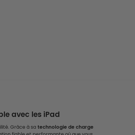
le avec les iPad
lité. Grâce à sa
technologie de charge
tation fiable et performante où que vous