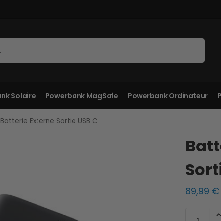
Recherche
nk Solaire
Powerbank MagSafe
Powerbank Ordinateur
P
Batterie Externe Sortie USB C
Batt
Sort
89,99
€