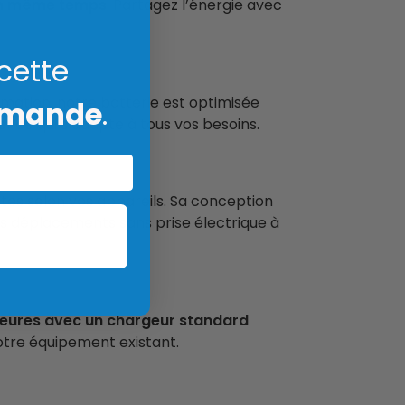
 en même temps
. Partagez l’énergie avec
 cette
mation, notre batterie est optimisée
mmande
.
ence qui s’adapte à tous vos besoins.
tes selon vos appareils. Sa conception
 les déplacements sans prise électrique à
heures avec un chargeur standard
votre équipement existant.