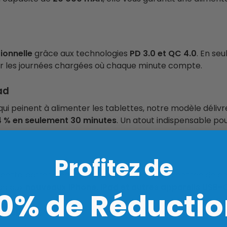
ionnelle
grâce aux technologies
PD 3.0 et QC 4.0
. En se
our les journées chargées où chaque minute compte.
ad
ui peinent à alimenter les tablettes, notre modèle déliv
4 % en seulement 30 minutes
. Un atout indispensable po
Profitez de
, cette batterie ne se limite pas à une simple entrée de
ée aux
nouveaux iPhone, iPad et autres appareils USB-
10% de Réductio
tanément