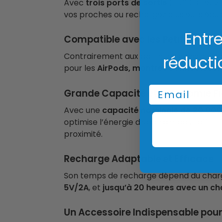
Avec
trois ports de sortie
(1 USB-C et 2
vos proches ou rechargez plusieurs équ
Entre
Compatible avec les Petits Appare
Contrairement aux batteries classiques 
réducti
pour les
AirPods, montres connectées, 
Email
Grande Capacité et Autonomie Fi
Avec une
capacité nominale de 20 00
optimise l’énergie disponible pour offrir
proximité.
Recharge Adaptable et Efficace
Son temps de recharge dépend du charge
5V/2A
, et
jusqu’à 20 heures avec un ch
Un Accessoire Indispensable pour