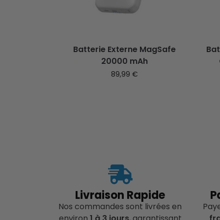
Batterie Externe MagSafe
Bat
20000 mAh
89,99
€
Livraison Rapide
P
Nos commandes sont livrées en
Pay
environ
1 à 3 jours
, garantissant
fr