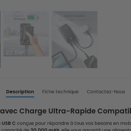
Description
Fiche technique
Contactez-Nous
e avec Charge Ultra-Rapide
Compatib
e USB C
conçue pour répondre à tous vos besoins en mobi
a capacité de
20 000 mAh
, elle vous garantit une alimen