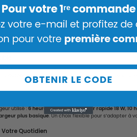
 USB-A), vous pouvez alimenter
jusqu’à trois appareils
Pour votre 1ʳᵉ commande
ipements simultanément, sans compromis sur la rapidité.
z votre e-mail et profitez de
ils
qui ne prennent pas en charge les objets à faible consom
on pour votre
première co
trackers de fitness et écouteurs Bluetooth
. Une polyval
able
0 mAh
, cette batterie permet plusieurs recharges complè
 une
autonomie durable
, idéale pour les longs trajets ou
OBTENIR LE CODE
ur utilisé :
6 heures avec un chargeur rapide 18 W
,
10 
argeur plus basique
. Un choix flexible pour s’adapter à 
 Votre Quotidien