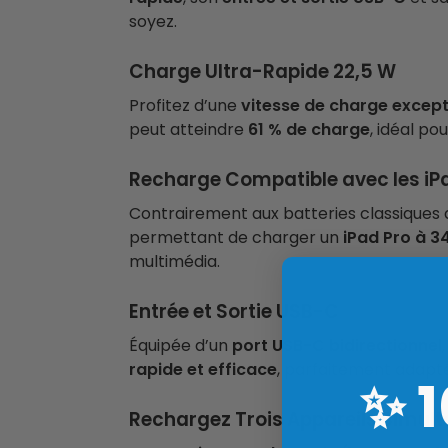
soyez.
Charge Ultra-Rapide 22,5 W
Profitez d’une
vitesse de charge except
peut atteindre
61 % de charge
, idéal p
Recharge Compatible avec les iP
Contrairement aux batteries classiques q
permettant de charger un
iPad Pro à 3
multimédia.
Entrée et Sortie USB-C
Équipée d’un
port USB-C bidirectionnel
rapide et efficace
, parfaitement adapt
✨
Rechargez Trois Appareils Simul