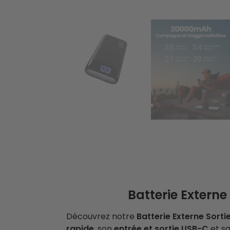
Batterie Extern
Découvrez notre
Batterie Externe Sorti
rapide
, son
entrée et sortie USB-C
et s