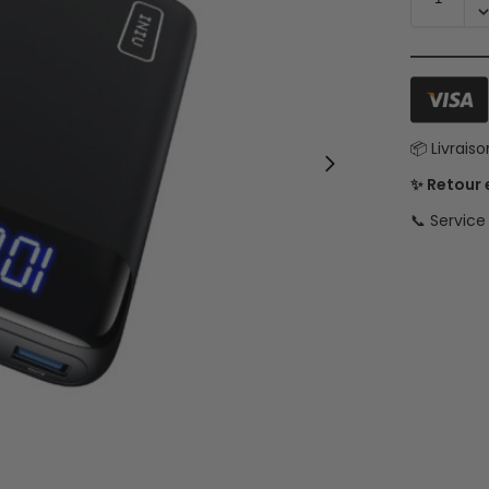
📦 Livrais
✨ Retour
📞 Servic