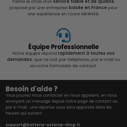
Faites le choix d’un
service fiable et de qualité
,
proposé par une entreprise
basée en France
pour
une expérience en toute sérénité.
Équipe Professionnelle
Notre équipe répond
rapidement à toutes vos
demandes
, que ce soit par téléphone, par e-mail ou
via notre formulaire de contact.
Besoin d'aide ?
Vous pouvez nous contacter en nous appelant, en nous
envoyant un message depuis notre page de contact ou
par e-mail ; une réponse vous sera apportée dans les
heures qui suivent.
support@batterie-externe-shop.fr