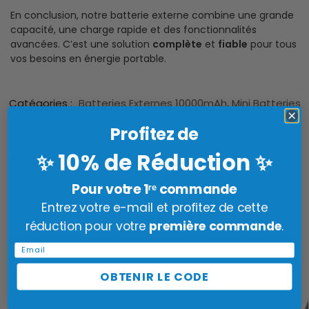
En conclusion, notre batterie externe combine une grande
capacité, une charge rapide et des fonctionnalités
avancées. C’est une solution
complète
et
fiable
pour tous
vos besoins en énergie portable.
Catégories :
Batteries Externes 10000mAh
,
Mini Batteries
Externes
Profitez de
10% de Réduction
✨
✨
Produits similaires
Pour votre 1ʳᵉ commande
Entrez votre e-mail et profitez de cette
réduction pour votre
première commande
.
Email
OBTENIR LE CODE