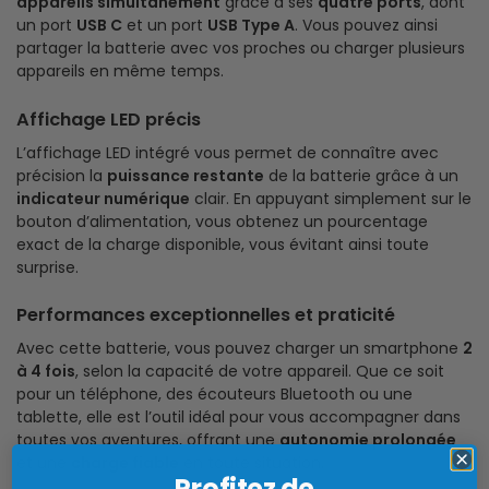
appareils simultanément
grâce à ses
quatre ports
, dont
un port
USB C
et un port
USB Type A
. Vous pouvez ainsi
partager la batterie avec vos proches ou charger plusieurs
appareils en même temps.
Affichage LED précis
L’affichage LED intégré vous permet de connaître avec
précision la
puissance restante
de la batterie grâce à un
indicateur numérique
clair. En appuyant simplement sur le
bouton d’alimentation, vous obtenez un pourcentage
exact de la charge disponible, vous évitant ainsi toute
surprise.
Performances exceptionnelles et praticité
Avec cette batterie, vous pouvez charger un smartphone
2
à 4 fois
, selon la capacité de votre appareil. Que ce soit
pour un téléphone, des écouteurs Bluetooth ou une
tablette, elle est l’outil idéal pour vous accompagner dans
toutes vos aventures, offrant une
autonomie prolongée
et une
charge fiable
en toute situation.
Profitez de