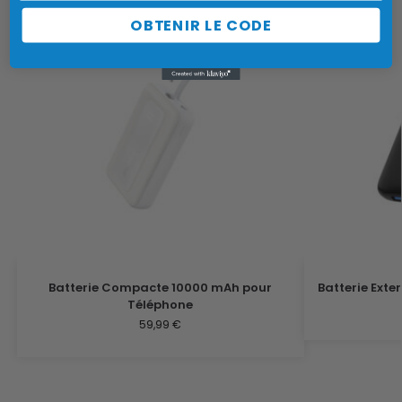
OBTENIR LE CODE
Batterie Compacte 10000 mAh pour
Batterie Exte
Téléphone
59,99
€