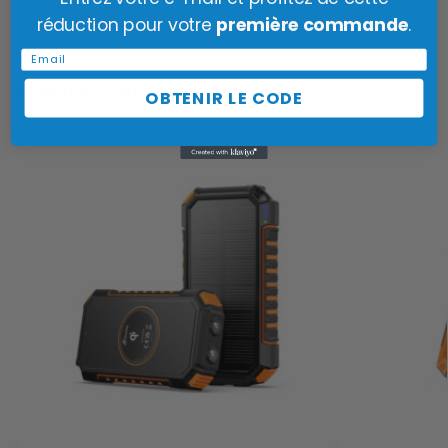
réduction pour votre
première commande
.
Catégorie :
Batteries Externes Solaires
Email
Produits similaires
OBTENIR LE CODE