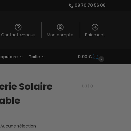
09 70 70 56 08
Contactez-nous
Mon compte
Paiement
opulaire
Taille
0,00
€
0
erie Solaire
able
Aucune sélection