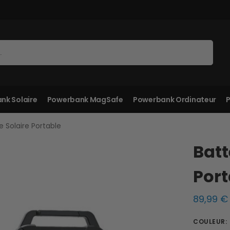
Recherche
nk Solaire
Powerbank MagSafe
Powerbank Ordinateur
P
e Solaire Portable
Batt
Port
89,99
€
COULEUR
: