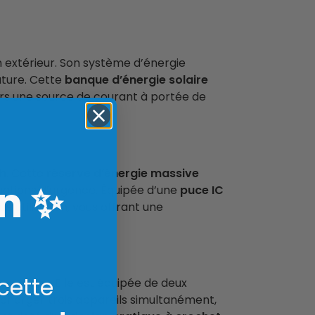
n extérieur. Son système d’énergie
ature. Cette
banque d’énergie solaire
rs une source de courant à portée de
h
. Cette
réserve d’énergie massive
n
✨
tuations d’urgence. Équipée d’une
puce IC
e utilisation, vous offrant une
 cette
me temps. Elle est équipée de deux
charger trois appareils simultanément,