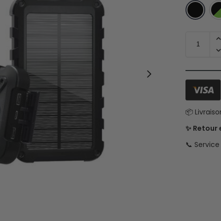
📦 Livrais
✨ Retour
📞 Servic