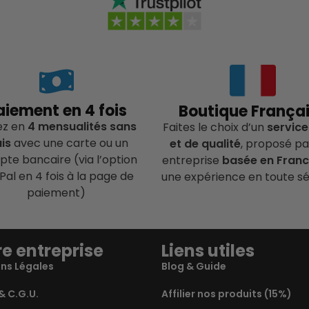
aiement en 4 fois
Boutique França
ez en
4 mensualités sans
Faites le choix d’un
service
ais
avec une carte ou un
et de qualité
, proposé pa
te bancaire (via l’option
entreprise
basée en Fran
Pal en 4 fois à la page de
une expérience en toute sé
paiement)
e entreprise
Liens utiles
ns Légales
Blog & Guide
& C.G.U.
Affilier nos produits (15%)