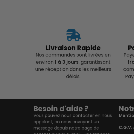
Livraison Rapide
P
Nos commandes sont livrées en
Pay
environ
1 à 3 jours
, garantissant
fr
une réception dans les meilleurs
comp
délais.
Pay
Besoin d'aide ?
Notr
Vous pouvez nous contacter en nous
Mentio
appelant, en nous envoyant un
C.G.V. 
message depuis notre page de