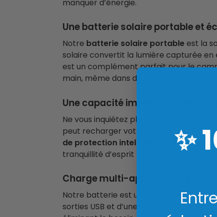
manquer d’énergie.
Une batterie solaire portable et é
Notre
batterie solaire portable
est la s
solaire convertit la lumière capturée en 
est un complément parfait pour le campi
main, même dans des environnements r
Une capacité impressionnante pour
Ne vous inquiétez plus de la panne de b
✨
peut recharger votre appareil plusieurs 
de protection intelligente
, notre batte
tranquillité d’esprit totale.
Charge multi-appareils et polyv
Entre
Notre batterie est un véritable hub de c
sorties USB et d’une entrée/sortie de T