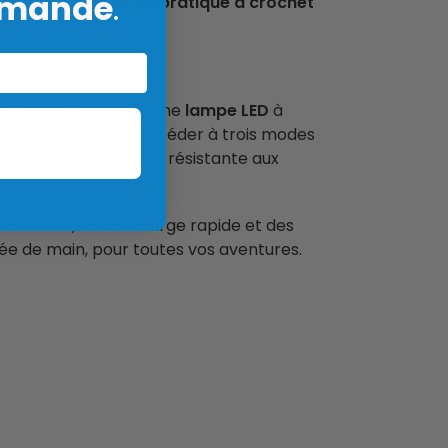
mmande
.
 est doté d’un
design pratique à crochet
e. Elle est équipée d’une
lampe LED
à
tation vous permet d’accéder à trois modes
he, anti-poussière et résistante aux
généreuse, une recharge rapide et des
rtée de main, pour toutes vos aventures.