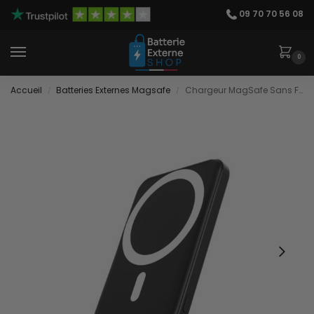
09 70 70 56 08
0
Accueil
Batteries Externes Magsafe
Chargeur MagSafe Sans Fil Portable iPhone
/
/