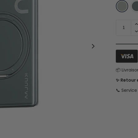
📦 Livrais
✨ Retour
📞 Servic