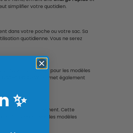
 simplifier votre quotidien.
ment dans votre poche ou votre sac. Sa
ilisation quotidienne. Vous ne serez
t spécifiquement conçu pour les modèles
t USB-C PD 20 W
permet également
n
✨
one, même en déplacement. Cette
ne parfaitement avec les modèles
n.