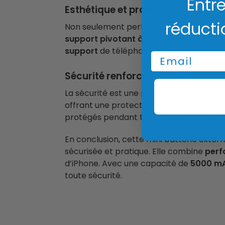
Entre
Esthétique et pratique
réducti
Non seulement performante, cette batter
support pivotant à 360°
, pliable pour 
support
de téléphone tout en rechargean
Email
Sécurité renforcée
La sécurité est une priorité. Fabriquée a
offrant une protection complète contre
protégés pendant toute la durée de la r
En conclusion, cette mini batterie exter
sécurisée et pratique. Elle combine
perf
d’iPhone. Avec une capacité de
5000 m
toute sécurité.