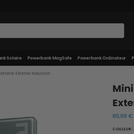
Recherche
nk Solaire
Powerbank MagSafe
Powerbank Ordinateur
P
Batterie Externe Induction
Mini
Exte
89,99
€
COULEUR
: