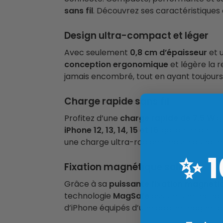
sans fil
. Découvrez ses caractéristiques
Design ultra-compact et léger
Avec seulement
0,8 cm d’épaisseur
et 
conception ergonomique
et légère la r
jamais encombré, tout en ayant toujours
Charge rapide sans fil
Profitez d’une
charge rapide de 7,5 W
gr
iPhone 12, 13, 14, 15 et 16
, garantissant u
une charge ultra-rapide si vous souhaitez 
✨
Fixation magnétique solide
Grâce à sa
puissante fixation magnéti
technologie
MagSafe
assure une recharg
d’iPhone équipés d’une bobine magnétiq