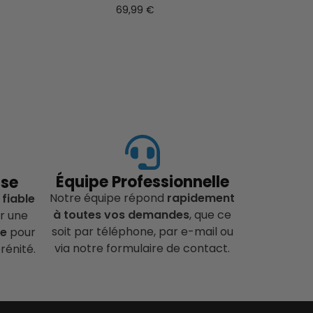
69,99
€
Équipe Professionnelle
ise
Notre équipe répond
rapidement
 fiable
à toutes vos demandes
, que ce
r une
soit par téléphone, par e-mail ou
ce
pour
via notre formulaire de contact.
rénité.