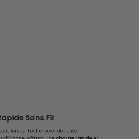
apide Sans Fil
ut lorsqu’il est crucial de rester
s d’iPhone, offrant une
charge rapide
et