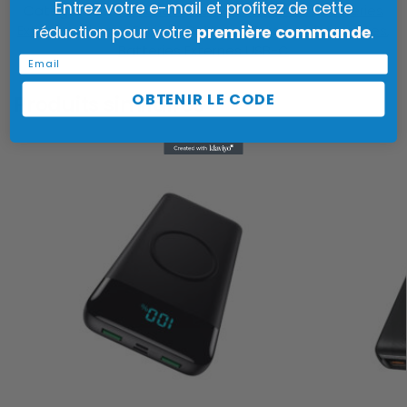
Entrez votre e-mail et profitez de cette
Catégories :
Batteries Externes 30000mAh
,
Batteries
Externes Charge Rapide
,
Batteries Externes Puissantes
,
réduction pour votre
première commande
.
Batteries Externes USB-C
Email
OBTENIR LE CODE
Produits similaires