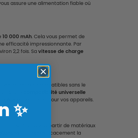
vous assure une alimentation fiable où
e
10 000 mAh
. Cela vous permet de
ne efficacité impressionnante. Par
iron 2,2 fois. Sa
vitesse de charge
r vos appareils compatibles sans le
t ainsi une
compatibilité universelle
rapide
et sécurisée pour vos appareils.
n
✨
rter. Il est fabriqué à partir de matériaux
 étanche
protège efficacement la