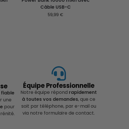
 mAh
Power Bank 10000 mAh avec
Câble USB-C
59,99
€
Équipe Professionnelle
ise
Notre équipe répond
rapidement
 fiable
à toutes vos demandes
, que ce
r une
soit par téléphone, par e-mail ou
ce
pour
via notre formulaire de contact.
rénité.