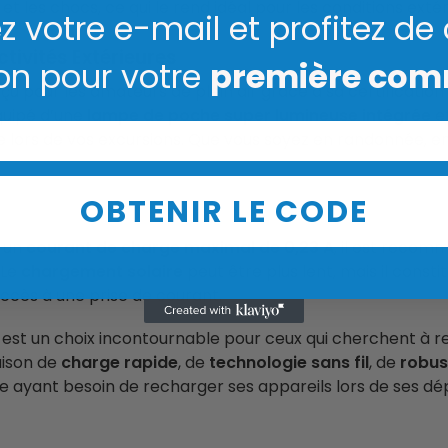
t les chocs, ce qui le rend idéal pour les conditions extérie
z votre e-mail et profitez de
tivités Extérieures
on pour votre
première co
 pour les amateurs de plein air grâce à sa certification
 équipé d’une
lampe de poche super lumineuse intégrée
e
re lors de vos excursions. Que vous soyez en randonnée, 
OBTENIR LE CODE
e un
courant de charge maximal de 0,23 A
, il est recom
 Le
chargement solaire
peut être plus lent, mais il const
ccès à une prise de courant.
st un choix incontournable pour ceux qui cherchent à re
aison de
charge rapide
, de
technologie sans fil
, de
robus
e ayant besoin de recharger ses appareils lors de ses d