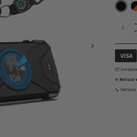
📦 Livrais
✨ Retour
📞 Servic