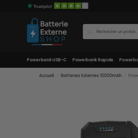
Powerbank USB-C
Powerbank Rapide
Powerba
Accueil
Batteries Externes 10000mAh
Powe
/
/