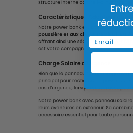
structure interne contre les intempéries e
Entre
Caractéristiques Adaptées aux Ac
réducti
Notre power bank est spécialement conçu
poussière et aux chocs
. De plus, il est
Email
offrant ainsi une sécurité supplémentai
est votre compagnon idéal.
Charge Solaire d’Urgence
Bien que le panneau solaire intégré offr
principal pour recharger le power bank.
cas d’urgence, lorsque vous n’avez pas a
Notre power bank avec panneau solaire e
leurs aventures en extérieur. Sa combin
accessoire essentiel pour toute personn