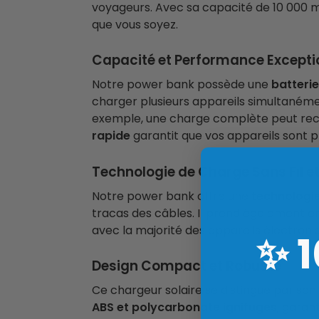
voyageurs. Avec sa capacité de 10 000 mA
que vous soyez.
Capacité et Performance Excepti
Notre power bank possède une
batterie
charger plusieurs appareils simultané
exemple, une charge complète peut re
rapide
garantit que vos appareils sont 
Technologie de Charge Sans Fil e
Notre power bank offre une
technologie
tracas des câbles. Il prend également e
avec la majorité des appareils électroni
✨
Design Compact et Robuste
Ce chargeur solaire se distingue par son
ABS et polycarbonate ignifuges
, garan