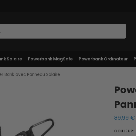
Recherche
nk Solaire
Powerbank MagSafe
Powerbank Ordinateur
P
r Bank avec Panneau Solaire
Pow
Pan
89,99
€
COULEUR
: