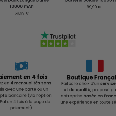
werbank Longue Durée
Batterie Solaire 10000
10000 mAh
89,99
€
59,99
€
aiement en 4 fois
Boutique França
ez en
4 mensualités sans
Faites le choix d’un
service
ais
avec une carte ou un
et de qualité
, proposé pa
te bancaire (via l’option
entreprise
basée en Fran
Pal en 4 fois à la page de
une expérience en toute sé
paiement)