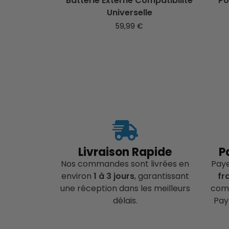
Batterie Externe Compatibilité
Po
Universelle
59,99
€
Livraison Rapide
P
Nos commandes sont livrées en
Pay
environ
1 à 3 jours
, garantissant
fr
une réception dans les meilleurs
comp
délais.
Pay