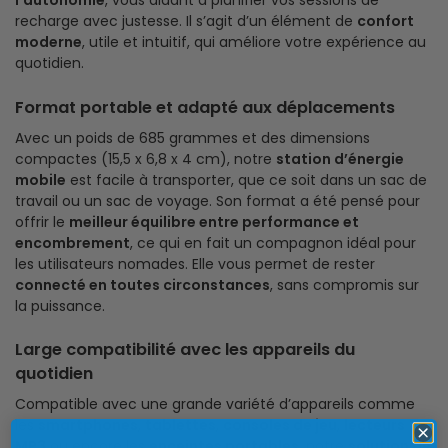
l’autonomie
, vous aidant à planifier vos sessions de
recharge avec justesse. Il s’agit d’un élément de
confort
moderne
, utile et intuitif, qui améliore votre expérience au
quotidien.
Format portable et adapté aux déplacements
Avec un poids de 685 grammes et des dimensions
compactes (15,5 x 6,8 x 4 cm), notre
station d’énergie
mobile
est facile à transporter, que ce soit dans un sac de
travail ou un sac de voyage. Son format a été pensé pour
offrir le
meilleur équilibre entre performance et
encombrement
, ce qui en fait un compagnon idéal pour
les utilisateurs nomades. Elle vous permet de rester
connecté en toutes circonstances
, sans compromis sur
la puissance.
Large compatibilité avec les appareils du
quotidien
Compatible avec une grande variété d’appareils comme
les
smartphones
,
tablettes
,
consoles de jeu
,
lecteurs
MP3
ou encore les
enceintes portables
, notre
solution de