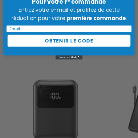
Pour votre 1ʳᵉ commande
fiable
pour tous vos besoins en énergie portable.
Entrez votre e-mail et profitez de cette
réduction pour votre
première commande
.
Catégories :
Batteries Externes 10000mAh
,
Batteries
Email
Externes iPhone
OBTENIR LE CODE
Produits similaires