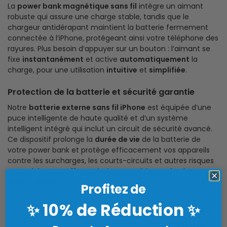
La
power bank magnétique sans fil
intègre un aimant
robuste qui assure une charge stable, tandis que le
chargeur antidérapant maintient la batterie fermement
connectée à l’iPhone, protégeant ainsi votre téléphone des
rayures. Plus besoin d’appuyer sur un bouton : l’aimant se
fixe
instantanément
et active
automatiquement
la
charge, pour une utilisation
intuitive
et
simplifiée
.
Protection de la batterie et sécurité garantie
Notre
batterie externe sans fil iPhone
est équipée d’une
puce intelligente de haute qualité et d’un système
intelligent intégré qui inclut un circuit de sécurité avancé.
Ce dispositif prolonge la
durée de vie
de la batterie de
votre power bank et protège efficacement vos appareils
contre les surcharges, les courts-circuits et autres risques
potentiels, vous offrant ainsi une expérience de charge
sûre
et
fiable
.
Profitez de
En conclusion, notre power bank sans fil iPhone combine
10% de Réduction
✨
✨
une grande capacité, une charge rapide et des
fonctionnalités avancées. C’est une solution
complète
et