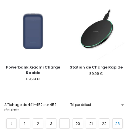
Powerbank Xiaomi Charge
Station de Charge Rapide
Rapide
89,99
€
89,99
€
Affichage de 441–452 sur 452
résultats
1
2
3
…
20
21
22
23