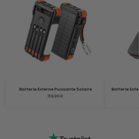
Batterie Externe Puissante Solaire
Batterie Ext
159,99
€