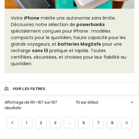
Votre
iPhone
mérite une autonomie sans limite.
Découvrez notre sélection de
powerbanks
spécialement conçues pour iPhone : modèles
compacts pour le quotidien, haute capacité pour les
grands voyageurs, et
batteries MagSafe
pour une
recharge
sans fil
pratique et rapide. Toutes
certifiées, sécurisées, et choisies pour leur fiabilité au
quotidien.
VOIR LES FILTRES
Affichage de 161–167 sur 167
résultats
1
2
3
…
6
7
8
9