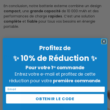
En conclusion, notre batterie externe combine un design
compact
, une
grande capacité
de 10 000 mAh et des
performances de charge
rapides
. C’est une solution
complète
et
fiable
pour tous vos besoins en énergie
portable.
Catégorie :
Batteries Externes 10000mAh
Profitez de
10% de Réduction
✨
✨
Produits similaires
Pour votre 1ʳᵉ commande
Entrez votre e-mail et profitez de cette
réduction pour votre
première commande
.
Email
OBTENIR LE CODE