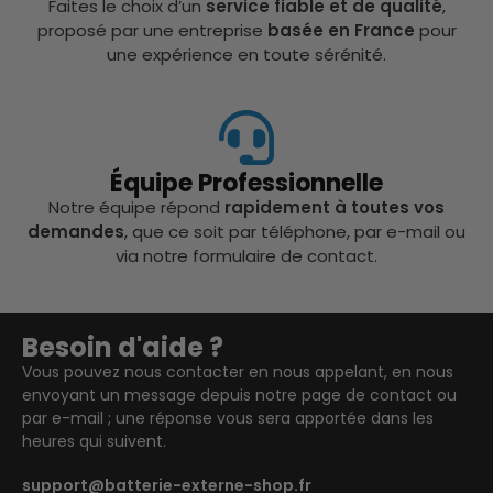
Faites le choix d’un
service fiable et de qualité
,
proposé par une entreprise
basée en France
pour
une expérience en toute sérénité.
Équipe Professionnelle
Notre équipe répond
rapidement à toutes vos
demandes
, que ce soit par téléphone, par e-mail ou
via notre formulaire de contact.
Besoin d'aide ?
Vous pouvez nous contacter en nous appelant, en nous
envoyant un message depuis notre page de contact ou
par e-mail ; une réponse vous sera apportée dans les
heures qui suivent.
support@batterie-externe-shop.fr