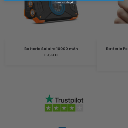
Batterie Solaire 10000 mAh
Batterie P
89,99
€