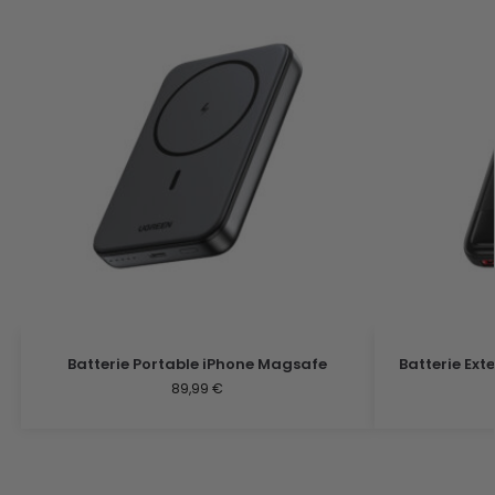
Batterie Portable iPhone Magsafe
Batterie Ext
89,99
€