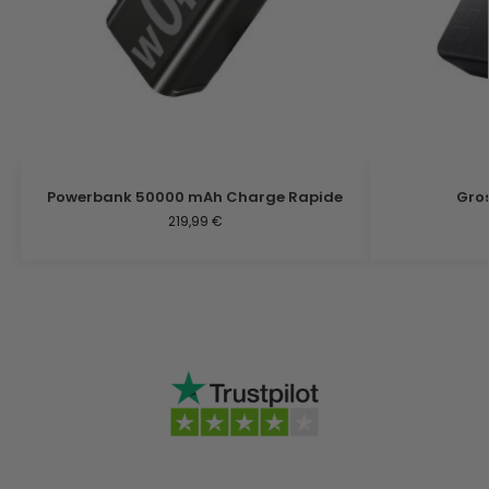
Powerbank 50000 mAh Charge Rapide
Gros
219,99
€