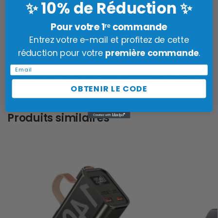
10% de Réduction
✨
✨
Notre
Chargeur Externe Puissant
est un compagnon
essentiel pour quiconque dépend de ses appareils
Pour votre 1ʳᵉ commande
électroniques. Elle combine une capacité élevée, une
charge rapide et une polyvalence exceptionnelle pour vous
Entrez votre e-mail et profitez de cette
offrir une expérience utilisateur sans compromis.
réduction pour votre
première commande
.
Email
Catégories :
Batteries Externes 50000mAh
,
Batteries
OBTENIR LE CODE
Externes Charge Rapide
Produits similaires