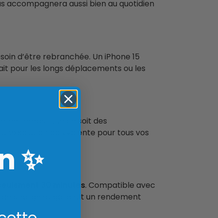
vous accompagnera aussi bien au quotidien
esoin d’être rebranchée. Un iPhone 15
fait pour les longs déplacements ou les
même temps. Que ce soit des
 une solution polyvalente pour tous vos
n
✨
seulement 30 minutes
. Compatible avec
ps de charge et garantit un rendement
 cette