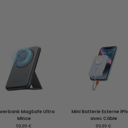
werbank MagSafe Ultra
Mini Batterie Externe iP
Mince
avec Câble
59,99
€
69,99
€