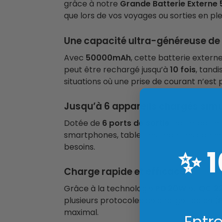
grâce à notre
Grande Batterie Extern
que lors de vos voyages ou sorties en plei
Une capacité ultra-généreuse d
Avec
50000mAh
, cette batterie extern
peut être rechargé jusqu’à
10 fois
, tand
situations où une prise de courant n’est 
Jusqu’à 6 appareils chargés si
Dotée de
6 ports de sortie
, notre batte
smartphones, tablettes, montres connect
besoins.
✨
Charge rapide et efficace
Grâce à la technologie
PD 20W
et
QC 2
plusieurs protocoles de charge rapide (
maximal.
Entre