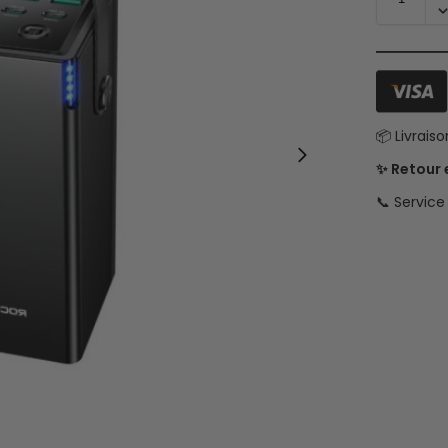
📦 Livrais
✨ Retour
📞 Servic