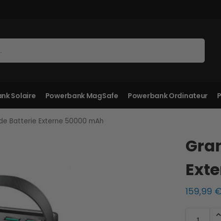
Recherche
nk Solaire
Powerbank MagSafe
Powerbank Ordinateur
P
de Batterie Externe 50000 mAh
Gran
Ext
159,99