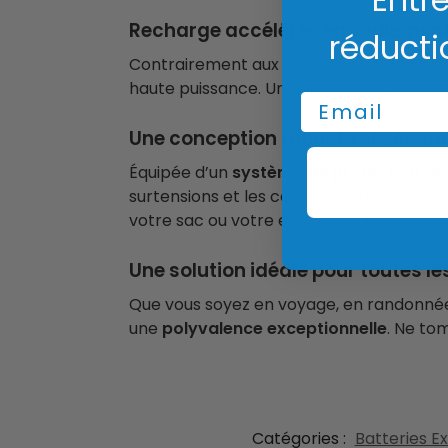
Recharge accélérée en seulement
réducti
Contrairement aux batteries traditionne
haute puissance. Un gain de temps considé
Email
Une conception robuste et sécuri
Équipée d’un
système de protection a
surtensions et les courts-circuits. Son
votre sac ou votre espace de travail.
Une solution idéale pour toutes le
Que vous soyez en voyage, en randonnée
une
polyvalence exceptionnelle
. Ne to
Catégories :
Batteries 