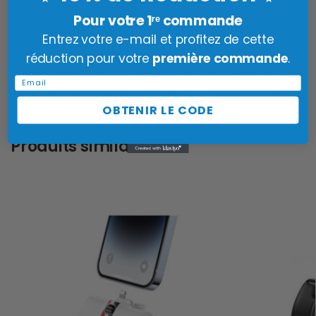
quand vous êtes loin d’une prise électrique. Une solution
Pour votre 1ʳᵉ commande
pratique et fiable à garder toujours à portée de main.
Entrez votre e-mail et profitez de cette
réduction pour votre
première commande
.
Catégories :
Mini Batteries Externes
,
Batteries Externes
Email
5000mAh
,
Batteries Externes Charge Rapide
,
Batteries
Externes USB-C
OBTENIR LE CODE
Produits similaires