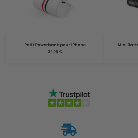
Petit Powerbank pour iPhone
Mini Batt
34,99
€