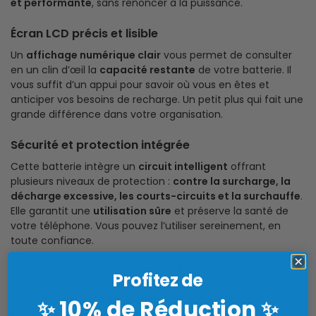
et performante
, sans renoncer à la puissance.
Écran LCD précis et lisible
Un
affichage numérique clair
vous permet de consulter
en un clin d’œil la
capacité restante
de votre batterie. Il
vous suffit d’un appui pour savoir où vous en êtes et
anticiper vos besoins de recharge. Un petit plus qui fait une
grande différence dans votre organisation.
Sécurité et protection intégrée
Cette batterie intègre un
circuit intelligent
offrant
plusieurs niveaux de protection :
contre la surcharge, la
décharge excessive, les courts-circuits et la surchauffe
.
Elle garantit une
utilisation sûre
et préserve la santé de
votre téléphone. Vous pouvez l’utiliser sereinement, en
toute confiance.
Compacte, rapide et compatible
, notre mini batterie
Profitez de
externe Android s’adapte à votre quotidien moderne. Elle
vous accompagne partout et vous assure de rester
10% de Réduction
✨
✨
joignable, connecté et libre de vos mouvements, même