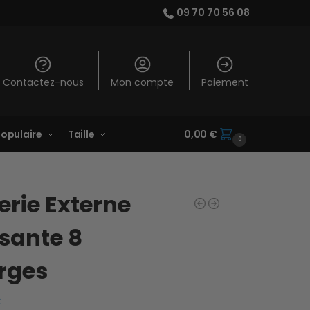
09 70 70 56 08
Contactez-nous
Mon compte
Paiement
opulaire
Taille
0,00
€
0
erie Externe
sante 8
rges
€