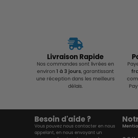
Livraison Rapide
P
Nos commandes sont livrées en
Pay
environ
1 à 3 jours
, garantissant
fr
une réception dans les meilleurs
comp
délais.
Pay
Besoin d'aide ?
Notr
Vous pouvez nous contacter en nous
Mentio
appelant, en nous envoyant un