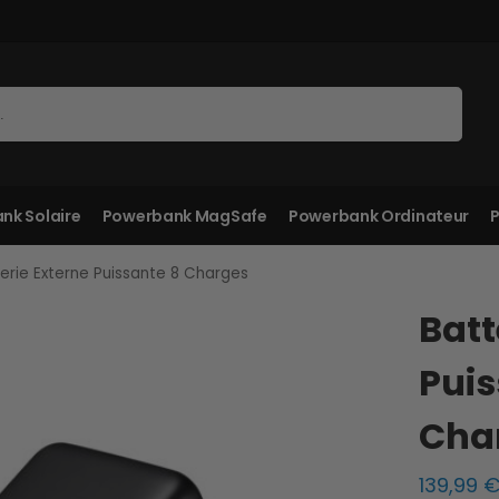
Recherche
nk Solaire
Powerbank MagSafe
Powerbank Ordinateur
P
erie Externe Puissante 8 Charges
Batt
Puis
Cha
139,99