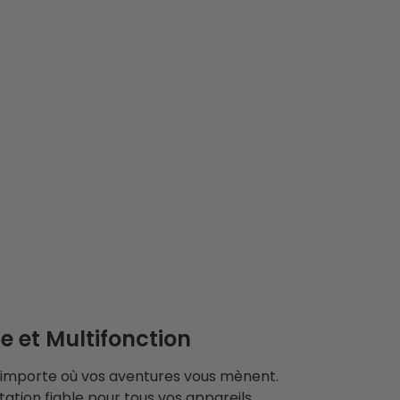
 et Multifonction
u importe où vos aventures vous mènent.
tion fiable pour tous vos appareils,