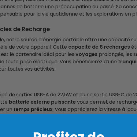
pannes de batterie une préoccupation du passé. Sa conce
pensable pour la vie quotidienne et les explorations en pl
ycles de Recharge
notre source d’énergie portable offre une capacité suff
le de votre appareil. Cette
capacité de 8 recharges
ét
est le partenaire idéal pour les
voyages
prolongés, les s
de toute prise électrique. Vous bénéficierez d’une
tranquil
ur toutes vos activités.
uipé de sorties USB-A de 22,5W et d’une sortie USB-C de 2
ette
batterie externe puissante
vous permet de recharge
ner un
temps précieux
. Vous apprécierez la vitesse à laqu
 rapidement vos activités sans interruption. C’est une
p
eants.