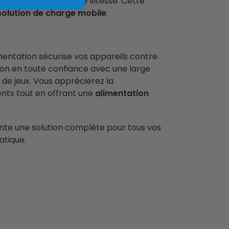
ont alimentés à pleine vitesse. Cette
solution de charge mobile
.
imentation sécurise vos appareils contre
tion en toute confiance avec une large
 de jeux. Vous apprécierez la
ents tout en offrant une
alimentation
ente une solution complète pour tous vos
atique.