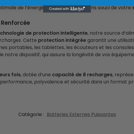
tinct apparaît sur l’écran, confirmant que vos appareils s
timale de l’énergie et une utilisation sans souci de votre
é Renforcée
chnologie de protection intelligente
, notre source d’al
surcharges. Cette
protection intégrée
garantit une utilisa
es portables, les tablettes, les écouteurs et les consoles
e notre dispositif, qui assure la longévité de vos équipem
eurs fois
, dotée d’une
capacité de 8 recharges
, représ
ie performance, polyvalence et sécurité dans un format pr
Catégorie :
Batteries Externes Puissantes