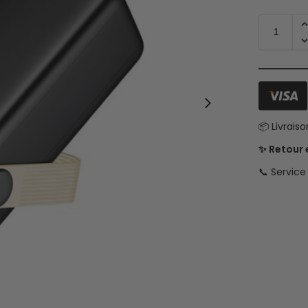
📦 Livrais
✨ Retour
📞 Servic