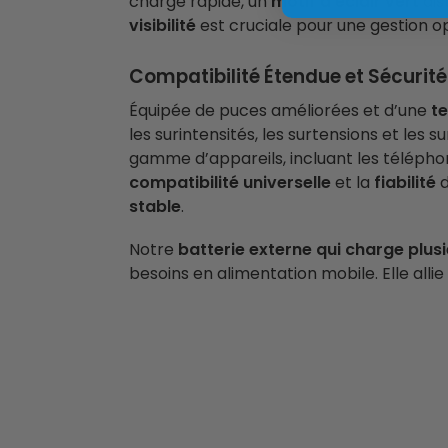
charge rapide, un
motif d’éclair vert
dis
visibilité
est cruciale pour une gestion op
Compatibilité Étendue et Sécurit
Équipée de puces améliorées et d’une
te
les surintensités, les surtensions et les 
gamme d’appareils, incluant les téléphon
compatibilité universelle
et la
fiabilité
d
stable
.
Notre
batterie externe qui charge plusi
besoins en alimentation mobile. Elle all